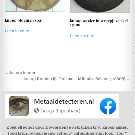
knoop bloem in ster
knoop waaier in streepjescirkel
15mm
Lees verder
Lees verder
Berichtnavigatie
← knoop bloem
knoop Koninkrijk Holland – Militaire School (ca1809) →
Zoek effectief door 2 woorden te gebruiken bijv. knoop anker,
lood kruis, wapen leeuw, letter F, vijfpuntige ster, lood "ster "