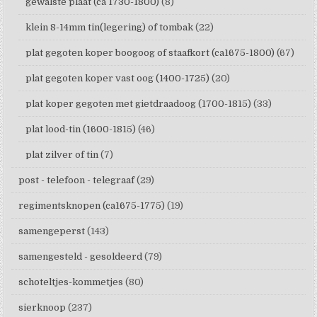
gewalste plaat (ca 1730-1800)
(8)
klein 8-14mm tin(legering) of tombak
(22)
plat gegoten koper boogoog of staafkort (ca1675-1800)
(67)
plat gegoten koper vast oog (1400-1725)
(20)
plat koper gegoten met gietdraadoog (1700-1815)
(33)
plat lood-tin (1600-1815)
(46)
plat zilver of tin
(7)
post - telefoon - telegraaf
(29)
regimentsknopen (ca1675-1775)
(19)
samengeperst
(143)
samengesteld - gesoldeerd
(79)
schoteltjes-kommetjes
(80)
sierknoop
(237)