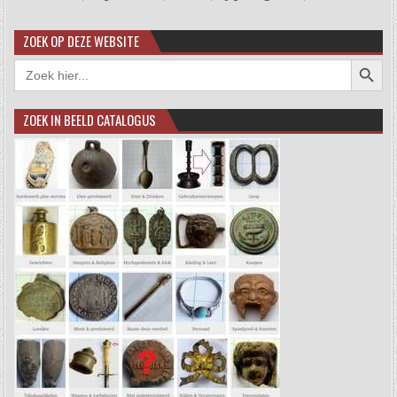
ZOEK OP DEZE WEBSITE
Zoekkno
Zoek
naar:
ZOEK IN BEELD CATALOGUS