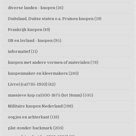
diverse landen - knopen
(16)
Duitsland, Duitse staten o.a. Pruisen knopen
(19)
Frankrijk knopen
(49)
GB en Ierland - knopen
(95)
informatief
(11)
knopen met andere vormen of materialen
(78)
knopenmaker en kleermakers
(240)
Livrei (ca1735-1950)
(42)
massieve kop ca1500-1675 (tot 16mm)
(535)
Militaire knopen Nederland
(198)
oogjes en achterkant
(118)
plat-zonder-backmark
(204)