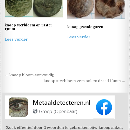
knoop sterbloem op raster
knoop pseudogaren
13mm
Lees verder
Lees verder
Berichtnavigatie
← knoop bloem eenvoudig
knoop sterbloem verzonken draad 12mm →
Zoek effectief door 2 woorden te gebruiken bijv. knoop anker,