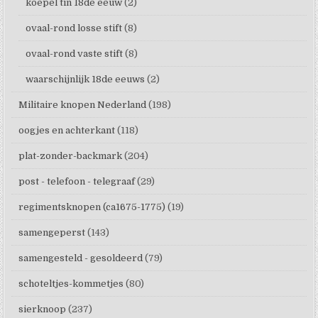
koepel tin 18de eeuw
(2)
ovaal-rond losse stift
(8)
ovaal-rond vaste stift
(8)
waarschijnlijk 18de eeuws
(2)
Militaire knopen Nederland
(198)
oogjes en achterkant
(118)
plat-zonder-backmark
(204)
post - telefoon - telegraaf
(29)
regimentsknopen (ca1675-1775)
(19)
samengeperst
(143)
samengesteld - gesoldeerd
(79)
schoteltjes-kommetjes
(80)
sierknoop
(237)