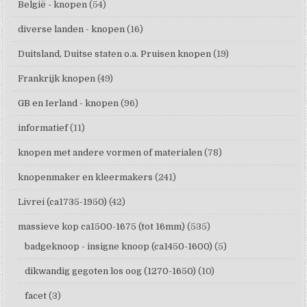
België - knopen
(54)
diverse landen - knopen
(16)
Duitsland, Duitse staten o.a. Pruisen knopen
(19)
Frankrijk knopen
(49)
GB en Ierland - knopen
(96)
informatief
(11)
knopen met andere vormen of materialen
(78)
knopenmaker en kleermakers
(241)
Livrei (ca1735-1950)
(42)
massieve kop ca1500-1675 (tot 16mm)
(535)
badgeknoop - insigne knoop (ca1450-1600)
(5)
dikwandig gegoten los oog (1270-1650)
(10)
facet
(3)