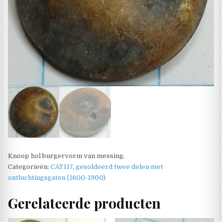
Knoop hol burgervorm van messing.
Categorieën:
CAT117
,
gesoldeerd twee delen met
ontluchtingsgaten (1600-1900)
Gerelateerde producten