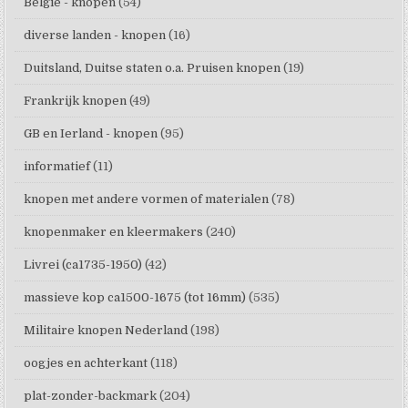
België - knopen
(54)
diverse landen - knopen
(16)
Duitsland, Duitse staten o.a. Pruisen knopen
(19)
Frankrijk knopen
(49)
GB en Ierland - knopen
(95)
informatief
(11)
knopen met andere vormen of materialen
(78)
knopenmaker en kleermakers
(240)
Livrei (ca1735-1950)
(42)
massieve kop ca1500-1675 (tot 16mm)
(535)
Militaire knopen Nederland
(198)
oogjes en achterkant
(118)
plat-zonder-backmark
(204)