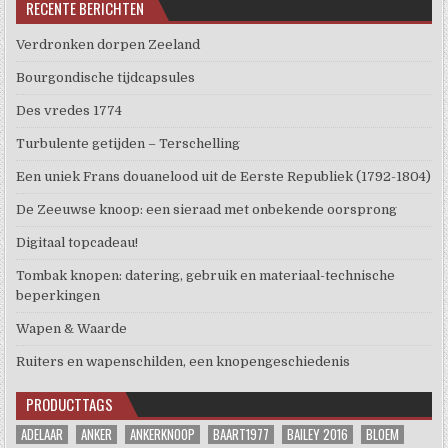
RECENTE BERICHTEN
Verdronken dorpen Zeeland
Bourgondische tijdcapsules
Des vredes 1774
Turbulente getijden – Terschelling
Een uniek Frans douanelood uit de Eerste Republiek (1792-1804)
De Zeeuwse knoop: een sieraad met onbekende oorsprong
Digitaal topcadeau!
Tombak knopen: datering, gebruik en materiaal-technische
beperkingen
Wapen & Waarde
Ruiters en wapenschilden, een knopengeschiedenis
PRODUCTTAGS
ADELAAR
ANKER
ANKERKNOOP
BAART1977
BAILEY 2016
BLOEM