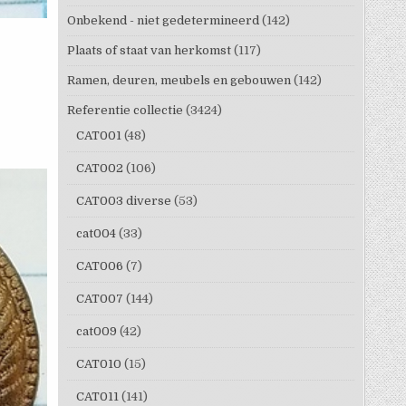
Onbekend - niet gedetermineerd
(142)
Plaats of staat van herkomst
(117)
Ramen, deuren, meubels en gebouwen
(142)
Referentie collectie
(3424)
CAT001
(48)
CAT002
(106)
CAT003 diverse
(53)
cat004
(33)
CAT006
(7)
CAT007
(144)
cat009
(42)
CAT010
(15)
CAT011
(141)