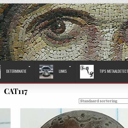
DETERMINATIE
LINKS
TIPS METAALDETEC
CAT117