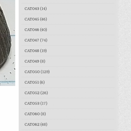
CAT043
(14)
CAT045
(46)
CAT046
(40)
CAT047
(74)
CAT048
(19)
CAT049
(8)
CAT050
(129)
CAT051
(6)
CAT052
(26)
CAT053
(17)
CAT060
(8)
CAT062
(48)