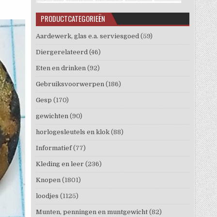
PRODUCTCATEGORIEËN
Aardewerk, glas e.a. serviesgoed
(59)
Diergerelateerd
(46)
Eten en drinken
(92)
Gebruiksvoorwerpen
(186)
Gesp
(170)
gewichten
(90)
horlogesleutels en klok
(88)
Informatief
(77)
Kleding en leer
(236)
Knopen
(1801)
loodjes
(1125)
Munten, penningen en muntgewicht
(82)