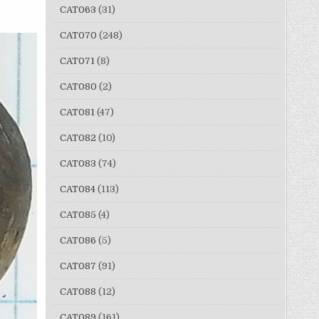
CAT063
(31)
CAT070
(248)
CAT071
(8)
CAT080
(2)
CAT081
(47)
CAT082
(10)
CAT083
(74)
CAT084
(113)
CAT085
(4)
CAT086
(5)
CAT087
(91)
CAT088
(12)
CAT089
(161)