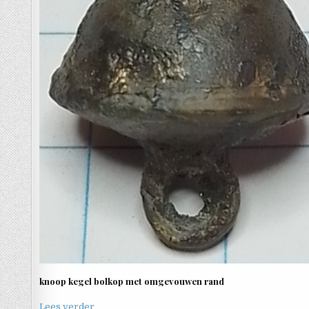
knoop kegel bolkop met omgevouwen rand
Lees verder