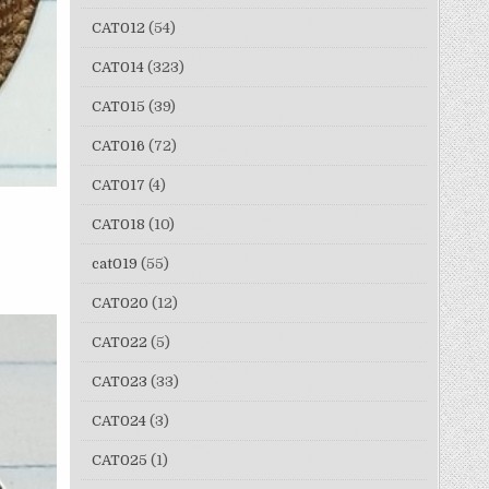
CAT012
(54)
CAT014
(323)
CAT015
(39)
CAT016
(72)
CAT017
(4)
CAT018
(10)
cat019
(55)
CAT020
(12)
CAT022
(5)
CAT023
(33)
CAT024
(3)
CAT025
(1)