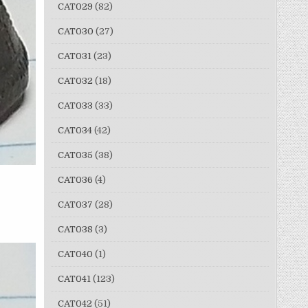
CAT029
(82)
CAT030
(27)
CAT031
(23)
CAT032
(18)
CAT033
(33)
CAT034
(42)
CAT035
(38)
CAT036
(4)
CAT037
(28)
CAT038
(3)
CAT040
(1)
CAT041
(123)
CAT042
(51)