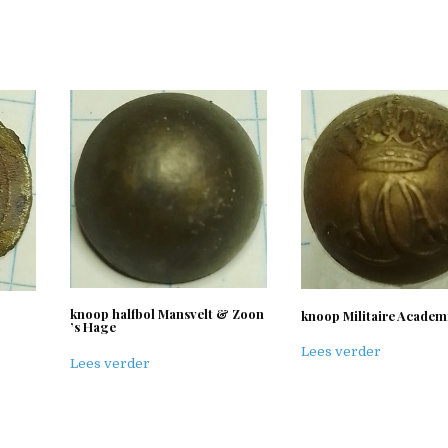
knoop halfbol Mansvelt & Zoon
knoop Militaire Academ
’s Hage
Lees verder
Lees verder