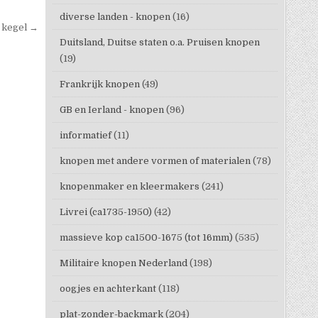
diverse landen - knopen
(16)
 kegel →
Duitsland, Duitse staten o.a. Pruisen knopen
(19)
Frankrijk knopen
(49)
GB en Ierland - knopen
(96)
informatief
(11)
knopen met andere vormen of materialen
(78)
knopenmaker en kleermakers
(241)
Livrei (ca1735-1950)
(42)
massieve kop ca1500-1675 (tot 16mm)
(535)
Militaire knopen Nederland
(198)
oogjes en achterkant
(118)
plat-zonder-backmark
(204)