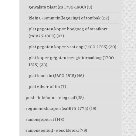
gewalste plaat (ca 1730-1800)
(8)
klein 8-14mm tin(legering) of tombak
(22)
plat gegoten koper boogoog of staafkort
(ca1675-1800)
(67)
plat gegoten koper vast oog (1400-1725)
(20)
plat koper gegoten met gietdraadoog (1700-
1815)
(33)
plat lood-tin (1600-1815)
(46)
plat zilver of tin
(7)
post - telefoon - telegraaf
(29)
regimentsknopen (ca1675-1775)
(19)
samengeperst
(143)
samengesteld - gesoldeerd
(79)