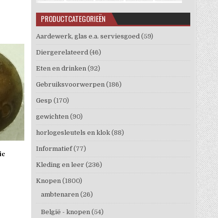
PRODUCTCATEGORIEËN
Aardewerk, glas e.a. serviesgoed
(59)
Diergerelateerd
(46)
Eten en drinken
(92)
Gebruiksvoorwerpen
(186)
Gesp
(170)
gewichten
(90)
horlogesleutels en klok
(88)
Informatief
(77)
ie
Kleding en leer
(236)
Knopen
(1800)
ambtenaren
(26)
België - knopen
(54)