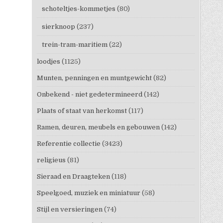
schoteltjes-kommetjes
(80)
sierknoop
(237)
trein-tram-maritiem
(22)
loodjes
(1125)
Munten, penningen en muntgewicht
(82)
Onbekend - niet gedetermineerd
(142)
Plaats of staat van herkomst
(117)
Ramen, deuren, meubels en gebouwen
(142)
Referentie collectie
(3423)
religieus
(81)
Sieraad en Draagteken
(118)
Speelgoed, muziek en miniatuur
(58)
Stijl en versieringen
(74)