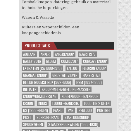
Tombak knopen: datering, gebruik en materiaal-
technische beperkingen
Wapen & Waarde
Ruiters en wapenschilden, een
knopengeschiedenis
PRODUCTTAGS
ADELAAR
ANKER
ANKERKNOOP
BAART1977
BAILEY 2016
BLOEM
COMIS2017
CONCAVE KNOOP
EXTRA FEIN (CA 1888-1915)
FALLOU
FLEURON KNOOP
GRANAAT KNOOP
GRIJS WIT ZILVER
HANZESTAD
HEILIGE ROOMSE RIJK (962-1806)
HSM (1837-1938)
INITIALEN
KNOOP-MET-AFBEELDING-MASSIEF
KNOOPVORMIG BESLAG
KOGELKNOOP - BALKNOOP
KROON
KRUIS
LOODJE-FRANKRIJK
LOOD TIN 2 DELEN
NS (1938-HEDEN)
PAARD
PAN
PENLOOD
PORTRET
POST
SCHROEFDRAAD
SJABLOONKNOOP
SPOORWEGEN
STAATSSPOORWEGEN (1863-1938)