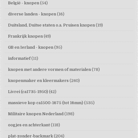
België - knopen
(54)
diverse landen - knopen
(16)
Duitsland, Duitse staten o.a. Pruisen knopen
(19)
Frankrijk knopen
(49)
GB en Ierland - knopen
(95)
informatief
(11)
knopen met andere vormen of materialen
(78)
knopenmaker en kleermakers
(240)
Livrei (ca1735-1950)
(42)
massieve kop ca1500-1675 (tot 16mm)
(535)
Militaire knopen Nederland
(198)
oogjes en achterkant
(118)
plat-zonder-backmark
(204)