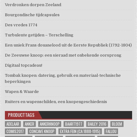
Verdronken dorpen Zeeland
Bourgondische tijdcapsules
Des vredes 1774
Turbulente getijden – Terschelling
Een uniek Frans douanelood uit de Eerste Republiek (1792-1804)
De Zeeuwse knoop: een sieraad met onbekende oorsprong
Digitaal topcadeau!
Tombak knopen: datering, gebruik en materiaal-technische
beperkingen
Wapen & Waarde
Ruiters en wapenschilden, een knopengeschiedenis
PRODUCTTAGS
ADELAAR
ANKER
ANKERKNOOP
BAART1977
BAILEY 2016
BLOEM
COMIS2017
CONCAVE KNOOP
EXTRA FEIN (CA 1888-1915)
FALLOU