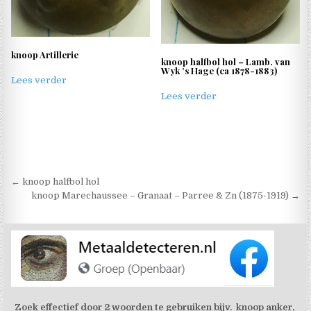
knoop Artillerie
knoop halfbol hol – Lamb. van
Wyk ’s Hage (ca 1878-1883)
Lees verder
Lees verder
Berichtnavigatie
← knoop halfbol hol
knoop Marechaussee – Granaat – Parree & Zn (1875-1919) →
Zoek effectief door 2 woorden te gebruiken bijv. knoop anker,