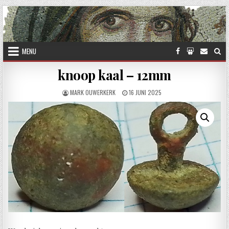
Skip to content
MENU
knoop kaal – 12mm
AUTHOR:
PUBLISHED DATE:
MARK OUWERKERK
16 JUNI 2025