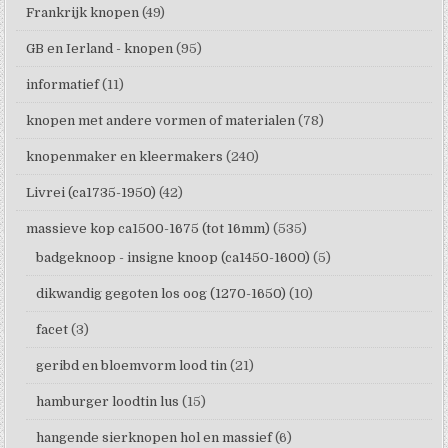
Frankrijk knopen
(49)
GB en Ierland - knopen
(95)
informatief
(11)
knopen met andere vormen of materialen
(78)
knopenmaker en kleermakers
(240)
Livrei (ca1735-1950)
(42)
massieve kop ca1500-1675 (tot 16mm)
(535)
badgeknoop - insigne knoop (ca1450-1600)
(5)
dikwandig gegoten los oog (1270-1650)
(10)
facet
(3)
geribd en bloemvorm lood tin
(21)
hamburger loodtin lus
(15)
hangende sierknopen hol en massief
(6)