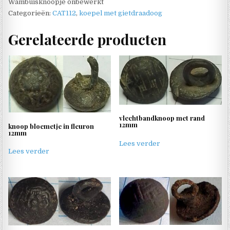
Wambuisknoopje onbewerkt
Categorieën:
CAT112
,
koepel met gietdraadoog
Gerelateerde producten
vlechtbandknoop met rand
12mm
knoop bloemetje in fleuron
12mm
Lees verder
Lees verder