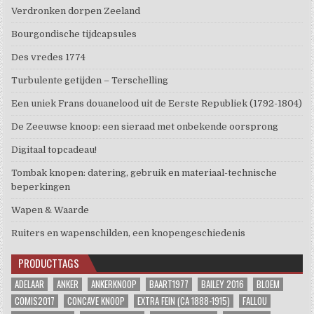
Verdronken dorpen Zeeland
Bourgondische tijdcapsules
Des vredes 1774
Turbulente getijden – Terschelling
Een uniek Frans douanelood uit de Eerste Republiek (1792-1804)
De Zeeuwse knoop: een sieraad met onbekende oorsprong
Digitaal topcadeau!
Tombak knopen: datering, gebruik en materiaal-technische
beperkingen
Wapen & Waarde
Ruiters en wapenschilden, een knopengeschiedenis
PRODUCTTAGS
ADELAAR
ANKER
ANKERKNOOP
BAART1977
BAILEY 2016
BLOEM
COMIS2017
CONCAVE KNOOP
EXTRA FEIN (CA 1888-1915)
FALLOU