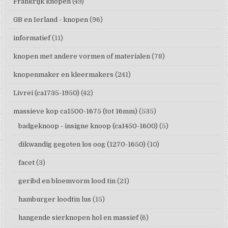
Frankrijk knopen
(49)
GB en Ierland - knopen
(96)
informatief
(11)
knopen met andere vormen of materialen
(78)
knopenmaker en kleermakers
(241)
Livrei (ca1735-1950)
(42)
massieve kop ca1500-1675 (tot 16mm)
(535)
badgeknoop - insigne knoop (ca1450-1600)
(5)
dikwandig gegoten los oog (1270-1650)
(10)
facet
(3)
geribd en bloemvorm lood tin
(21)
hamburger loodtin lus
(15)
hangende sierknopen hol en massief
(6)