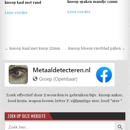
knoop spaken mandje 12mm
knoop kaal met rand
Lees verder
Lees verder
Berichtnavigatie
← knoop kaal met knop 12mm
knoop bloem vierblad pijlen →
Zoek effectief door 2 woorden te gebruiken bijv. knoop anker,
lood kruis, wapen leeuw, letter F, vijfpuntige ster, lood "ster "
ZOEK OP DEZE WEBSITE
Zoekkno
Zoek
naar: