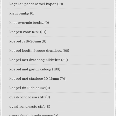
kegel en paddenstoel koper
(19)
klein puntig
(0)
knoopvormig beslag
(0)
knopen voor 1575
(34)
koepel ca16-20mm
(8)
koepel loodtin lusoog draadoog
(99)
koepel met draadoog nikkeltin
(52)
koepel met gietdraadoog
(183)
koepel met staafoog 10-16mm
(76)
koepel tin 18de eeuw
(2)
ovaal-rond losse stift
(8)
ovaal-rond vaste stift
(8)
waarschijnlijk 18de eeuws
(2)