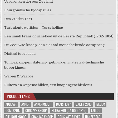
Verdronken dorpen Zeeland
Bourgondische tijdcapsules
Des vredes 1774
Turbulente getijden – Terschelling
Een uniek Frans douanelood uit de Eerste Republiek (1792-1804)
De Zeeuwse knoop: een sieraad met onbekende oorsprong
Digitaal topcadeau!
Tombak knopen: datering, gebruik en materiaal-technische
beperkingen
Wapen & Waarde
Ruiters en wapenschilden, een knopengeschiedenis
PRODUCTTAGS
ADELAAR
ANKER
ANKERKNOOP
BAART1977
BAILEY 2016
BLOEM
COMIS2017
CONCAVE KNOOP
EXTRA FEIN (CA 1888-1915)
FALLOU
FLEURON KNOOP
GRANAAT KNOOP
GRIJS WIT ZILVER
HANZESTAD