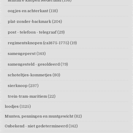
Militaire knopen Nederland
(198)
oogjes en achterkant
(118)
plat-zonder-backmark
(204)
post - telefoon - telegraaf
(29)
regimentsknopen (ca1675-1775)
(19)
samengeperst
(143)
samengesteld - gesoldeerd
(79)
schoteltjes-kommetjes
(80)
sierknoop
(237)
trein-tram-maritiem
(22)
loodjes
(1125)
Munten, penningen en muntgewicht
(82)
Onbekend - niet gedetermineerd
(142)