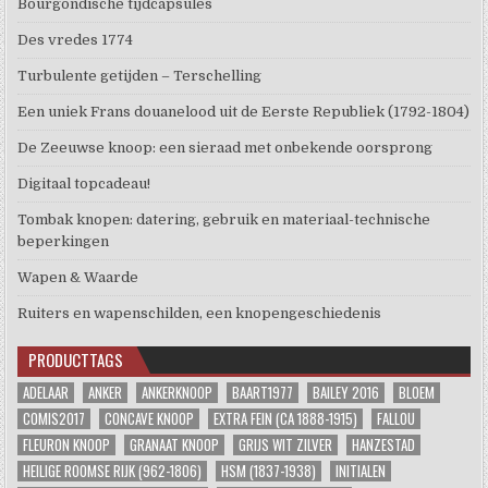
Bourgondische tijdcapsules
Des vredes 1774
Turbulente getijden – Terschelling
Een uniek Frans douanelood uit de Eerste Republiek (1792-1804)
De Zeeuwse knoop: een sieraad met onbekende oorsprong
Digitaal topcadeau!
Tombak knopen: datering, gebruik en materiaal-technische
beperkingen
Wapen & Waarde
Ruiters en wapenschilden, een knopengeschiedenis
PRODUCTTAGS
ADELAAR
ANKER
ANKERKNOOP
BAART1977
BAILEY 2016
BLOEM
COMIS2017
CONCAVE KNOOP
EXTRA FEIN (CA 1888-1915)
FALLOU
FLEURON KNOOP
GRANAAT KNOOP
GRIJS WIT ZILVER
HANZESTAD
HEILIGE ROOMSE RIJK (962-1806)
HSM (1837-1938)
INITIALEN