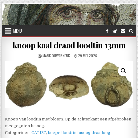
Skip to content
MENU
knoop kaal draad loodtin 13mm
AUTHOR:
PUBLISHED DATE:
MARK OUWERKERK
29 MEI 2026
Knoop van loodtin met bloem. Op de achterkant een afgebroken
meegegoten lusoog.
Categorieën:
CAT137
,
koepel loodtin lusoog draadoog