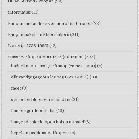
GB en Ierland - knopen
(96)
informatief
(11)
knopen met andere vormen of materialen
(78)
knopenmaker en kleermakers
(241)
Livrei (ca1735-1950)
(42)
massieve kop ca1500-1675 (tot 16mm)
(535)
badgeknoop - insigne knoop (ca1450-1600)
(5)
dikwandig gegoten los oog (1270-1650)
(10)
facet
(3)
geribd en bloemvorm lood tin
(21)
hamburger loodtin lus
(15)
hangende sierknopen hol en massief
(6)
kegel en paddenstoel koper
(19)