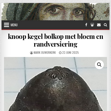
Skip to content
MENU
knoop kegel bolkop met bloem en
randversiering
AUTHOR:
PUBLISHED DATE:
MARK OUWERKERK
23 JUNI 2025