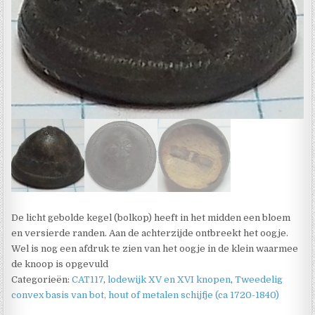
De licht gebolde kegel (bolkop) heeft in het midden een bloem
en versierde randen. Aan de achterzijde ontbreekt het oogje.
Wel is nog een afdruk te zien van het oogje in de klein waarmee
de knoop is opgevuld
Categorieën:
CAT117
,
lodewijk XV en XVI knopen
,
Tweedelig
convex basis van bot, hout of metalen schijfje (ca 1720-1840)