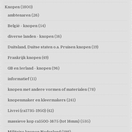
Knopen
(1800)
ambtenaren
(26)
België - knopen
(54)
diverse landen - knopen
(16)
Duitsland, Duitse staten o.a. Pruisen knopen
(19)
Frankrijk knopen
(49)
GB en Ierland - knopen
(96)
informatief
(11)
knopen met andere vormen of materialen
(78)
knopenmaker en kleermakers
(241)
Livrei (ca1735-1950)
(42)
massieve kop ca1500-1675 (tot 16mm)
(535)
Militaire knopen Nederland
(198)