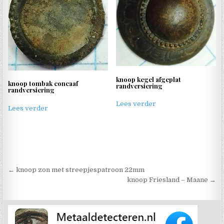
knoop kegel afgeplat
knoop tombak concaaf
randversiering
randversiering
Lees verder
Lees verder
Berichtnavigatie
← knoop zon met streepjespatroon 22mm
knoop Friesland – Maane →