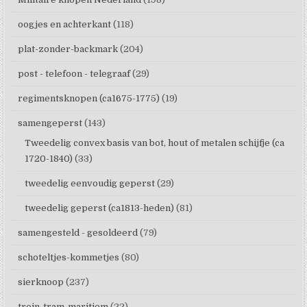
oogjes en achterkant
(118)
plat-zonder-backmark
(204)
post - telefoon - telegraaf
(29)
regimentsknopen (ca1675-1775)
(19)
samengeperst
(143)
Tweedelig convex basis van bot, hout of metalen schijfje (ca
1720-1840)
(33)
tweedelig eenvoudig geperst
(29)
tweedelig geperst (ca1813-heden)
(81)
samengesteld - gesoldeerd
(79)
schoteltjes-kommetjes
(80)
sierknoop
(237)
trein-tram-maritiem
(22)