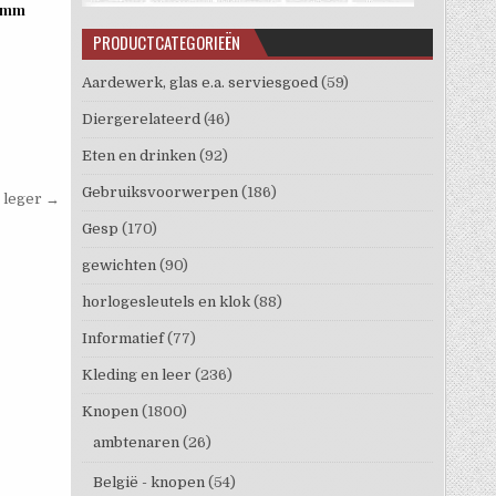
17mm
PRODUCTCATEGORIEËN
Aardewerk, glas e.a. serviesgoed
(59)
Diergerelateerd
(46)
Eten en drinken
(92)
Gebruiksvoorwerpen
(186)
 leger →
Gesp
(170)
gewichten
(90)
horlogesleutels en klok
(88)
Informatief
(77)
Kleding en leer
(236)
Knopen
(1800)
ambtenaren
(26)
België - knopen
(54)