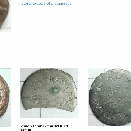
sierknopen hol en massief
knoop tombak motief blad
14mm