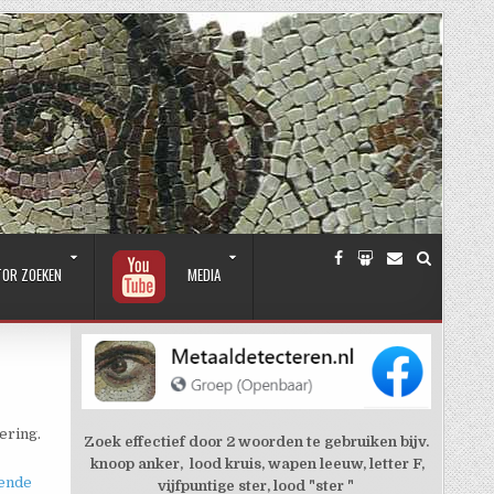
TOR ZOEKEN
MEDIA
ering.
Zoek effectief door 2 woorden te gebruiken bijv.
knoop anker, lood kruis, wapen leeuw, letter F,
ende
vijfpuntige ster, lood "ster "