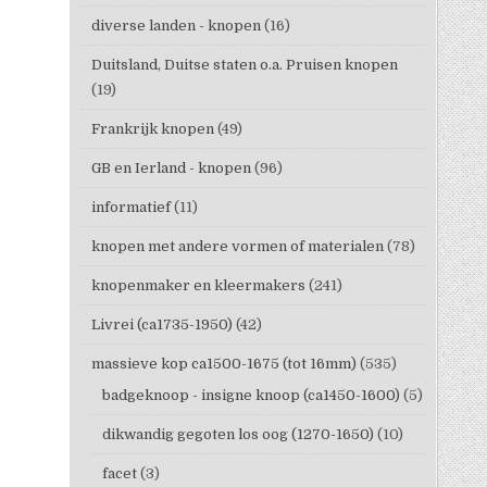
diverse landen - knopen
(16)
Duitsland, Duitse staten o.a. Pruisen knopen
(19)
Frankrijk knopen
(49)
GB en Ierland - knopen
(96)
informatief
(11)
knopen met andere vormen of materialen
(78)
knopenmaker en kleermakers
(241)
Livrei (ca1735-1950)
(42)
massieve kop ca1500-1675 (tot 16mm)
(535)
badgeknoop - insigne knoop (ca1450-1600)
(5)
dikwandig gegoten los oog (1270-1650)
(10)
facet
(3)