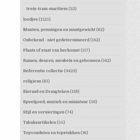
trein-tram-maritiem
(22)
loodjes
(1125)
Munten, penningen en muntgewicht
(82)
Onbekend - niet gedetermineerd
(142)
Plaats of staat van herkomst
(117)
Ramen, deuren, meubels en gebouwen
(142)
Referentie collectie
(3423)
religieus
(81)
Sieraad en Draagteken
(118)
Speelgoed, muziek en miniatuur
(58)
Stijl en versieringen
(74)
Tabaksartikelen
(55)
Topvondsten en topstukken
(16)