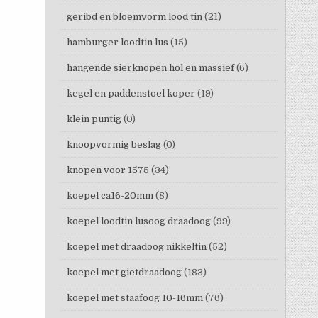
geribd en bloemvorm lood tin
(21)
hamburger loodtin lus
(15)
hangende sierknopen hol en massief
(6)
kegel en paddenstoel koper
(19)
klein puntig
(0)
knoopvormig beslag
(0)
knopen voor 1575
(34)
koepel ca16-20mm
(8)
koepel loodtin lusoog draadoog
(99)
koepel met draadoog nikkeltin
(52)
koepel met gietdraadoog
(183)
koepel met staafoog 10-16mm
(76)