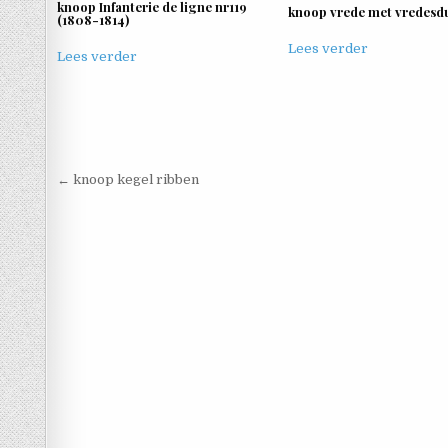
knoop Infanterie de ligne nr119
knoop vrede met vredesdu
(1808-1814)
Lees verder
Lees verder
Berichtnavigatie
← knoop kegel ribben