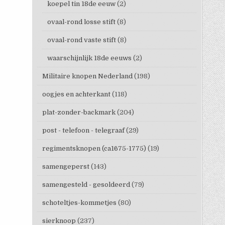
koepel tin 18de eeuw
(2)
ovaal-rond losse stift
(8)
ovaal-rond vaste stift
(8)
waarschijnlijk 18de eeuws
(2)
Militaire knopen Nederland
(198)
oogjes en achterkant
(118)
plat-zonder-backmark
(204)
post - telefoon - telegraaf
(29)
regimentsknopen (ca1675-1775)
(19)
samengeperst
(143)
samengesteld - gesoldeerd
(79)
schoteltjes-kommetjes
(80)
sierknoop
(237)