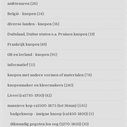
ambtenaren
(26)
België - knopen
(54)
diverse landen - knopen
(16)
Duitsland, Duitse staten o.a. Pruisen knopen
(19)
Frankrijk knopen
(49)
GB en Ierland - knopen
(95)
informatief
(11)
knopen met andere vormen of materialen
(78)
knopenmaker en kleermakers
(240)
Livrei (ca1735-1950)
(42)
massieve kop ca1500-1675 (tot 16mm)
(535)
badgeknoop - insigne knoop (ca1450-1600)
(5)
dikwandig gegoten los oog (1270-1650)
(10)