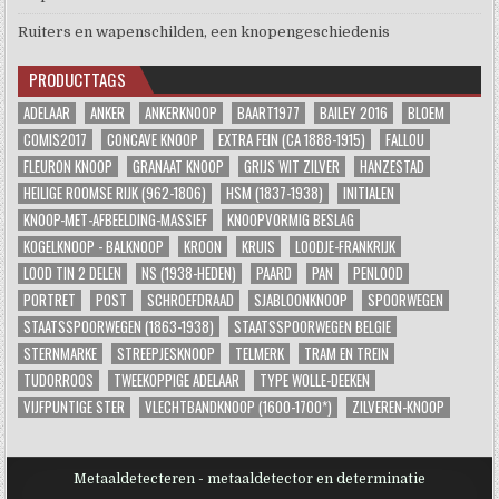
Ruiters en wapenschilden, een knopengeschiedenis
PRODUCTTAGS
ADELAAR
ANKER
ANKERKNOOP
BAART1977
BAILEY 2016
BLOEM
COMIS2017
CONCAVE KNOOP
EXTRA FEIN (CA 1888-1915)
FALLOU
FLEURON KNOOP
GRANAAT KNOOP
GRIJS WIT ZILVER
HANZESTAD
HEILIGE ROOMSE RIJK (962-1806)
HSM (1837-1938)
INITIALEN
KNOOP-MET-AFBEELDING-MASSIEF
KNOOPVORMIG BESLAG
KOGELKNOOP - BALKNOOP
KROON
KRUIS
LOODJE-FRANKRIJK
LOOD TIN 2 DELEN
NS (1938-HEDEN)
PAARD
PAN
PENLOOD
PORTRET
POST
SCHROEFDRAAD
SJABLOONKNOOP
SPOORWEGEN
STAATSSPOORWEGEN (1863-1938)
STAATSSPOORWEGEN BELGIE
STERNMARKE
STREEPJESKNOOP
TELMERK
TRAM EN TREIN
TUDORROOS
TWEEKOPPIGE ADELAAR
TYPE WOLLE-DEEKEN
VIJFPUNTIGE STER
VLECHTBANDKNOOP (1600-1700*)
ZILVEREN-KNOOP
Metaaldetecteren - metaaldetector en determinatie