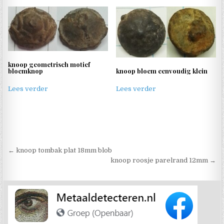
knoop geometrisch motief
bloemknop
knoop bloem eenvoudig klein
Lees verder
Lees verder
Berichtnavigatie
← knoop tombak plat 18mm blob
knoop roosje parelrand 12mm →