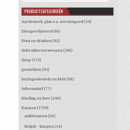
PRODUCTCATEGORIEËN
Aardewerk, glas e.a. serviesgoed
(59)
Diergerelateerd
(46)
Eten en drinken
(92)
Gebruiksvoorwerpen
(186)
Gesp
(170)
gewichten
(90)
horlogesleutels en klok
(88)
Informatief
(77)
Kleding en leer
(236)
Knopen
(1799)
ambtenaren
(26)
België - knopen
(54)