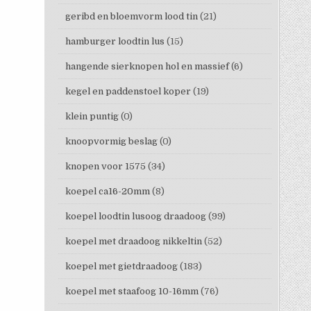
geribd en bloemvorm lood tin
(21)
hamburger loodtin lus
(15)
hangende sierknopen hol en massief
(6)
kegel en paddenstoel koper
(19)
klein puntig
(0)
knoopvormig beslag
(0)
knopen voor 1575
(34)
koepel ca16-20mm
(8)
koepel loodtin lusoog draadoog
(99)
koepel met draadoog nikkeltin
(52)
koepel met gietdraadoog
(183)
koepel met staafoog 10-16mm
(76)