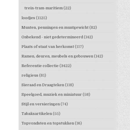
trein-tram-maritiem
(22)
loodjes
(1125)
Munten, penningen en muntgewicht
(82)
Onbekend - niet gedetermineerd
(142)
Plaats of staat van herkomst
(117)
Ramen, deuren, meubels en gebouwen
(142)
Referentie collectie
(3422)
religieus
(81)
Sieraad en Draagteken
(118)
Speelgoed, muziek en miniatuur
(58)
Stijl en versieringen
(74)
Tabaksartikelen
(55)
Topvondsten en topstukken
(16)