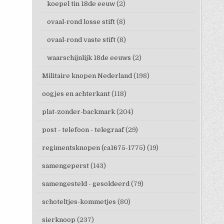
koepel tin 18de eeuw
(2)
ovaal-rond losse stift
(8)
ovaal-rond vaste stift
(8)
waarschijnlijk 18de eeuws
(2)
Militaire knopen Nederland
(198)
oogjes en achterkant
(118)
plat-zonder-backmark
(204)
post - telefoon - telegraaf
(29)
regimentsknopen (ca1675-1775)
(19)
samengeperst
(143)
samengesteld - gesoldeerd
(79)
schoteltjes-kommetjes
(80)
sierknoop
(237)