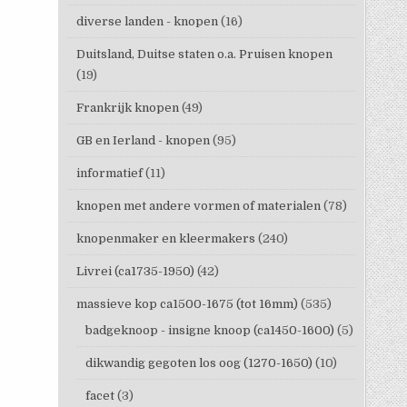
diverse landen - knopen
(16)
Duitsland, Duitse staten o.a. Pruisen knopen
(19)
Frankrijk knopen
(49)
GB en Ierland - knopen
(95)
informatief
(11)
knopen met andere vormen of materialen
(78)
knopenmaker en kleermakers
(240)
Livrei (ca1735-1950)
(42)
massieve kop ca1500-1675 (tot 16mm)
(535)
badgeknoop - insigne knoop (ca1450-1600)
(5)
dikwandig gegoten los oog (1270-1650)
(10)
facet
(3)