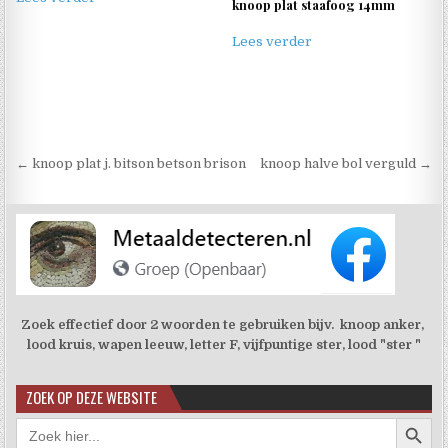
knoop plat staafoog 14mm
Lees verder
Berichtnavigatie
← knoop plat j. bitson betson brison
knoop halve bol verguld →
Zoek effectief door 2 woorden te gebruiken bijv. knoop anker,
lood kruis, wapen leeuw, letter F, vijfpuntige ster, lood "ster "
ZOEK OP DEZE WEBSITE
Zoekkno
Zoek
naar: