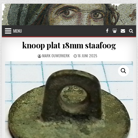
Skip to content
MENU
knoop plat 18mm staafoog
AUTHOR:
PUBLISHED DATE:
MARK OUWERKERK
16 JUNI 2025