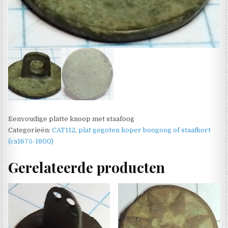
Eenvoudige platte knoop met staafoog
Categorieën:
CAT112
,
plat gegoten koper boogoog of staafkort
(ca1675-1800)
Gerelateerde producten