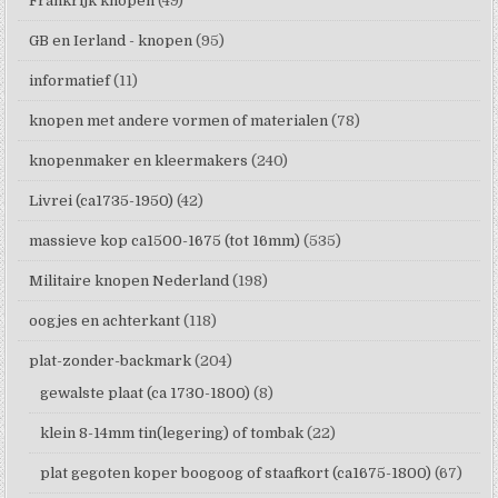
Frankrijk knopen
(49)
GB en Ierland - knopen
(95)
informatief
(11)
knopen met andere vormen of materialen
(78)
knopenmaker en kleermakers
(240)
Livrei (ca1735-1950)
(42)
massieve kop ca1500-1675 (tot 16mm)
(535)
Militaire knopen Nederland
(198)
oogjes en achterkant
(118)
plat-zonder-backmark
(204)
gewalste plaat (ca 1730-1800)
(8)
klein 8-14mm tin(legering) of tombak
(22)
plat gegoten koper boogoog of staafkort (ca1675-1800)
(67)