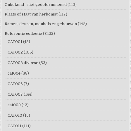
Onbekend - niet gedetermineerd
(142)
Plaats of staat van herkomst
(117)
Ramen, deuren, meubels en gebouwen
(142)
Referentie collectie
(3422)
CAT001
(48)
CAT002
(106)
CAT003 diverse
(53)
cat004
(33)
CAT006
(7)
CAT007
(144)
cat009
(42)
CAT010
(15)
CAT011
(141)