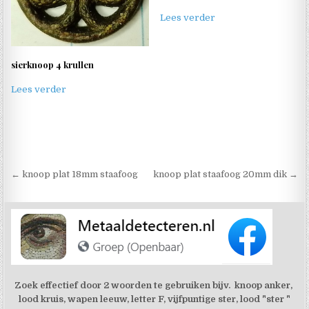
Lees verder
sierknoop 4 krullen
Lees verder
Berichtnavigatie
← knoop plat 18mm staafoog
knoop plat staafoog 20mm dik →
Zoek effectief door 2 woorden te gebruiken bijv. knoop anker,
lood kruis, wapen leeuw, letter F, vijfpuntige ster, lood "ster "