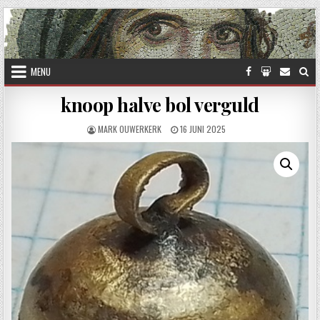
Skip to content
MENU
knoop halve bol verguld
AUTHOR:
PUBLISHED DATE:
MARK OUWERKERK
16 JUNI 2025