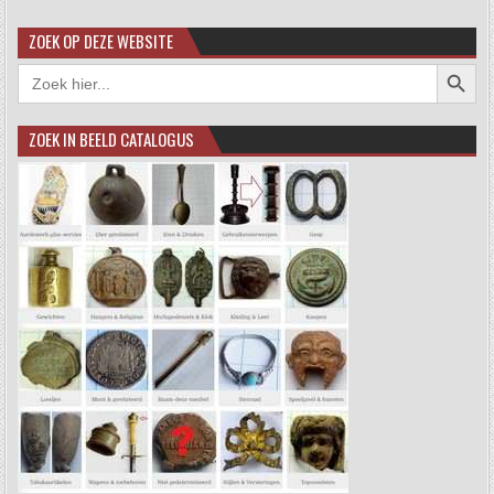
ZOEK OP DEZE WEBSITE
Zoekkno
Zoek
naar:
ZOEK IN BEELD CATALOGUS