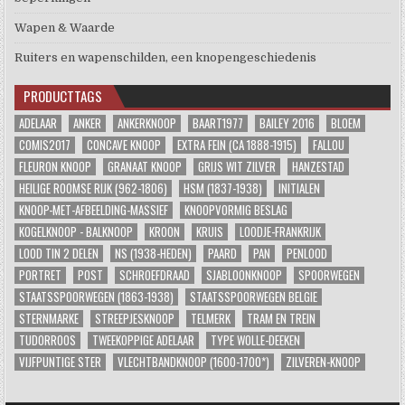
Wapen & Waarde
Ruiters en wapenschilden, een knopengeschiedenis
PRODUCTTAGS
ADELAAR
ANKER
ANKERKNOOP
BAART1977
BAILEY 2016
BLOEM
COMIS2017
CONCAVE KNOOP
EXTRA FEIN (CA 1888-1915)
FALLOU
FLEURON KNOOP
GRANAAT KNOOP
GRIJS WIT ZILVER
HANZESTAD
HEILIGE ROOMSE RIJK (962-1806)
HSM (1837-1938)
INITIALEN
KNOOP-MET-AFBEELDING-MASSIEF
KNOOPVORMIG BESLAG
KOGELKNOOP - BALKNOOP
KROON
KRUIS
LOODJE-FRANKRIJK
LOOD TIN 2 DELEN
NS (1938-HEDEN)
PAARD
PAN
PENLOOD
PORTRET
POST
SCHROEFDRAAD
SJABLOONKNOOP
SPOORWEGEN
STAATSSPOORWEGEN (1863-1938)
STAATSSPOORWEGEN BELGIE
STERNMARKE
STREEPJESKNOOP
TELMERK
TRAM EN TREIN
TUDORROOS
TWEEKOPPIGE ADELAAR
TYPE WOLLE-DEEKEN
VIJFPUNTIGE STER
VLECHTBANDKNOOP (1600-1700*)
ZILVEREN-KNOOP