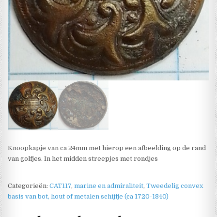
Knoopkapje van ca 24mm met hierop een afbeelding op de rand
van golfjes. In het midden streepjes met rondjes
Categorieën:
CAT117
,
marine en admiraliteit
,
Tweedelig convex
basis van bot, hout of metalen schijfje (ca 1720-1840)