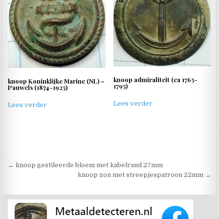
knoop admiraliteit (ca 1765-
knoop Koninklijke Marine (NL) –
1795)
Pauwels (1874-1925)
Lees verder
Lees verder
Berichtnavigatie
← knoop gestileerde bloem met kabelrand 27mm
knoop zon met streepjespatroon 22mm →