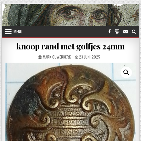
Skip to content
MENU
knoop rand met golfjes 24mm
AUTHOR:
PUBLISHED DATE:
MARK OUWERKERK
23 JUNI 2025