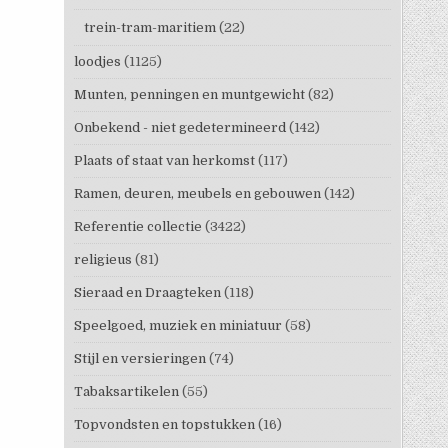
trein-tram-maritiem
(22)
loodjes
(1125)
Munten, penningen en muntgewicht
(82)
Onbekend - niet gedetermineerd
(142)
Plaats of staat van herkomst
(117)
Ramen, deuren, meubels en gebouwen
(142)
Referentie collectie
(3422)
religieus
(81)
Sieraad en Draagteken
(118)
Speelgoed, muziek en miniatuur
(58)
Stijl en versieringen
(74)
Tabaksartikelen
(55)
Topvondsten en topstukken
(16)