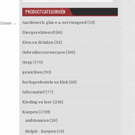
PRODUCTCATEGORIEËN
Aardewerk, glas e.a. serviesgoed
(59)
n 12mm →
Diergerelateerd
(46)
Eten en drinken
(92)
Gebruiksvoorwerpen
(186)
Gesp
(170)
gewichten
(90)
horlogesleutels en klok
(88)
Informatief
(77)
Kleding en leer
(236)
Knopen
(1799)
ambtenaren
(26)
België - knopen
(54)