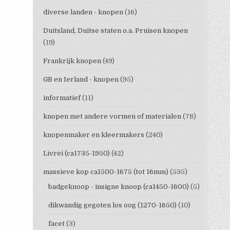
diverse landen - knopen
(16)
Duitsland, Duitse staten o.a. Pruisen knopen
(19)
Frankrijk knopen
(49)
GB en Ierland - knopen
(95)
informatief
(11)
knopen met andere vormen of materialen
(78)
knopenmaker en kleermakers
(240)
Livrei (ca1735-1950)
(42)
massieve kop ca1500-1675 (tot 16mm)
(535)
badgeknoop - insigne knoop (ca1450-1600)
(5)
dikwandig gegoten los oog (1270-1650)
(10)
facet
(3)