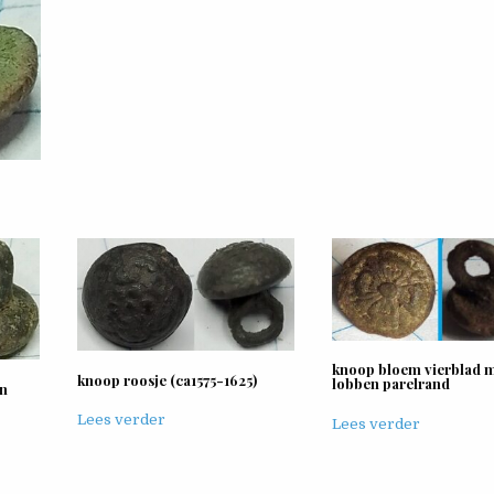
knoop bloem vierblad 
knoop roosje (ca1575-1625)
lobben parelrand
on
Lees verder
Lees verder