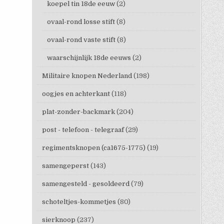
koepel tin 18de eeuw
(2)
ovaal-rond losse stift
(8)
ovaal-rond vaste stift
(8)
waarschijnlijk 18de eeuws
(2)
Militaire knopen Nederland
(198)
oogjes en achterkant
(118)
plat-zonder-backmark
(204)
post - telefoon - telegraaf
(29)
regimentsknopen (ca1675-1775)
(19)
samengeperst
(143)
samengesteld - gesoldeerd
(79)
schoteltjes-kommetjes
(80)
sierknoop
(237)