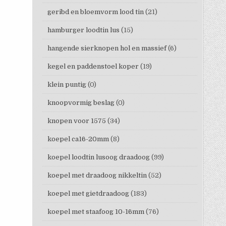
geribd en bloemvorm lood tin
(21)
hamburger loodtin lus
(15)
hangende sierknopen hol en massief
(6)
kegel en paddenstoel koper
(19)
klein puntig
(0)
knoopvormig beslag
(0)
knopen voor 1575
(34)
koepel ca16-20mm
(8)
koepel loodtin lusoog draadoog
(99)
koepel met draadoog nikkeltin
(52)
koepel met gietdraadoog
(183)
koepel met staafoog 10-16mm
(76)