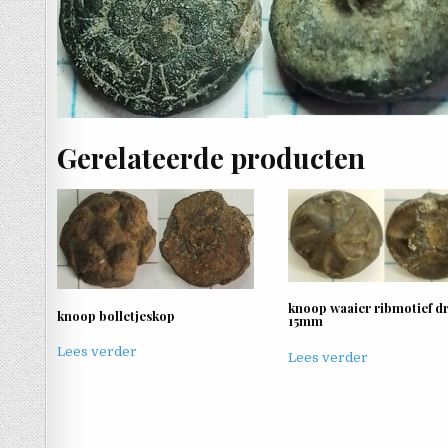
Gerelateerde producten
knoop waaier ribmotief d
knoop bolletjeskop
15mm
Lees verder
Lees verder