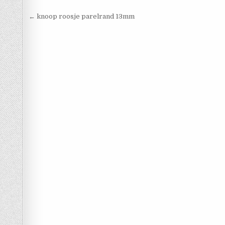
Berichtnavigatie
← knoop roosje parelrand 13mm