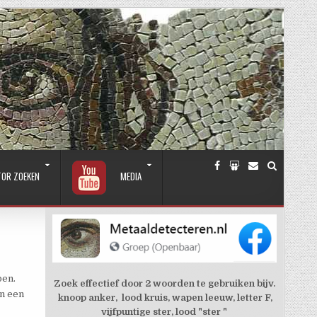
TOR ZOEKEN
MEDIA
pen.
Zoek effectief door 2 woorden te gebruiken bijv.
an een
knoop anker, lood kruis, wapen leeuw, letter F,
vijfpuntige ster, lood "ster "