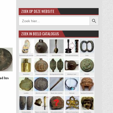
ZOEK OP DEZE WEBSITE
Zoekknop
Zoek
naar:
ZOEK IN BEELD CATALOGUS
ad lus