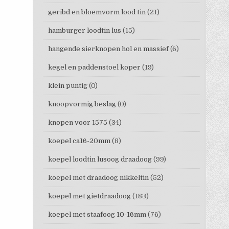
geribd en bloemvorm lood tin
(21)
hamburger loodtin lus
(15)
hangende sierknopen hol en massief
(6)
kegel en paddenstoel koper
(19)
klein puntig
(0)
knoopvormig beslag
(0)
knopen voor 1575
(34)
koepel ca16-20mm
(8)
koepel loodtin lusoog draadoog
(99)
koepel met draadoog nikkeltin
(52)
koepel met gietdraadoog
(183)
koepel met staafoog 10-16mm
(76)