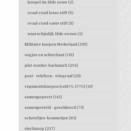
koepel tin 18de eeuw
(2)
ovaal-rond losse stift
(8)
ovaal-rond vaste stift
(8)
waarschijnlijk 18de eeuws
(2)
Militaire knopen Nederland
(198)
oogjes en achterkant
(118)
plat-zonder-backmark
(204)
post - telefoon - telegraaf
(29)
regimentsknopen (ca1675-1775)
(19)
samengeperst
(143)
samengesteld - gesoldeerd
(79)
schoteltjes-kommetjes
(80)
sierknoop
(237)