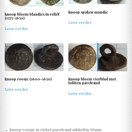
knoop spaken mandje
knoop bloem blaadjes in reliëf
(1575-1650)
Lees verder
Lees verder
knoop roosje (1600-1650)
knoop bloem vierblad met
lobben parelrand
Lees verder
Lees verder
Berichtnavigatie
← knoop roosje in cirkel parelrand nikkeltin 10mm