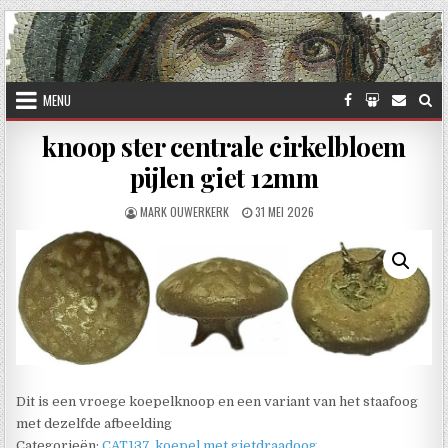
Skip to content
MENU
knoop ster centrale cirkelbloem
pijlen giet 12mm
AUTHOR:
PUBLISHED DATE:
MARK OUWERKERK
31 MEI 2026
Dit is een vroege koepelknoop en een variant van het staafoog
met dezelfde afbeelding
Categorieën:
CAT137
,
koepel met gietdraadoog