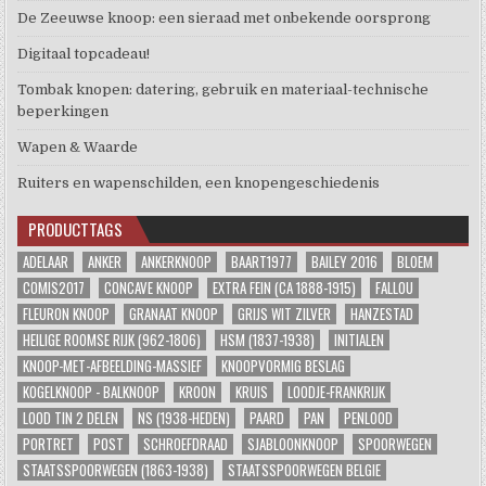
De Zeeuwse knoop: een sieraad met onbekende oorsprong
Digitaal topcadeau!
Tombak knopen: datering, gebruik en materiaal-technische
beperkingen
Wapen & Waarde
Ruiters en wapenschilden, een knopengeschiedenis
PRODUCTTAGS
ADELAAR
ANKER
ANKERKNOOP
BAART1977
BAILEY 2016
BLOEM
COMIS2017
CONCAVE KNOOP
EXTRA FEIN (CA 1888-1915)
FALLOU
FLEURON KNOOP
GRANAAT KNOOP
GRIJS WIT ZILVER
HANZESTAD
HEILIGE ROOMSE RIJK (962-1806)
HSM (1837-1938)
INITIALEN
KNOOP-MET-AFBEELDING-MASSIEF
KNOOPVORMIG BESLAG
KOGELKNOOP - BALKNOOP
KROON
KRUIS
LOODJE-FRANKRIJK
LOOD TIN 2 DELEN
NS (1938-HEDEN)
PAARD
PAN
PENLOOD
PORTRET
POST
SCHROEFDRAAD
SJABLOONKNOOP
SPOORWEGEN
STAATSSPOORWEGEN (1863-1938)
STAATSSPOORWEGEN BELGIE