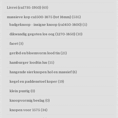
Livrei (ca1735-1950)
(43)
massieve kop ca1500-1675 (tot 16mm)
(535)
badgeknoop - insigne knoop (ca1450-1600)
(5)
dikwandig gegoten los oog (1270-1650)
(10)
facet
(3)
geribd en bloemvorm lood tin
(21)
hamburger loodtin lus
(15)
hangende sierknopen hol en massief
(6)
kegel en paddenstoel koper
(19)
klein puntig
(0)
knoopvormig beslag
(0)
knopen voor 1575
(34)