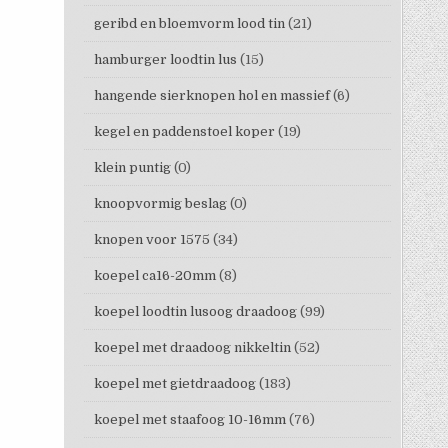
geribd en bloemvorm lood tin
(21)
hamburger loodtin lus
(15)
hangende sierknopen hol en massief
(6)
kegel en paddenstoel koper
(19)
klein puntig
(0)
knoopvormig beslag
(0)
knopen voor 1575
(34)
koepel ca16-20mm
(8)
koepel loodtin lusoog draadoog
(99)
koepel met draadoog nikkeltin
(52)
koepel met gietdraadoog
(183)
koepel met staafoog 10-16mm
(76)