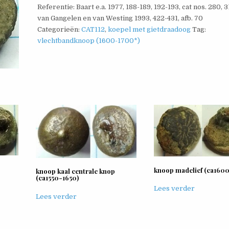
Referentie: Baart e.a. 1977, 188-189, 192-193, cat nos. 280, 3
van Gangelen en van Westing 1993, 422-431, afb. 70
Categorieën:
CAT112
,
koepel met gietdraadoog
Tag:
vlechtbandknoop (1600-1700*)
knoop madelief (ca1600
knoop kaal centrale knop
(ca1550-1650)
Lees verder
Lees verder