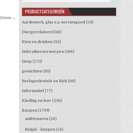
PRODUCTCATEGORIEËN
g 20mm →
Aardewerk, glas e.a. serviesgoed
(59)
Diergerelateerd
(46)
Eten en drinken
(92)
Gebruiksvoorwerpen
(186)
Gesp
(170)
gewichten
(90)
horlogesleutels en klok
(88)
Informatief
(77)
Kleding en leer
(236)
Knopen
(1799)
ambtenaren
(26)
België - knopen
(54)