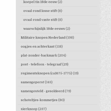
koepel tin 18de eeuw
(2)
ovaal-rond losse stift
(8)
ovaal-rond vaste stift
(8)
waarschijnlijk 18de eeuws
(2)
Militaire knopen Nederland
(198)
oogjes en achterkant
(118)
plat-zonder-backmark
(204)
post - telefoon - telegraaf
(29)
regimentsknopen (ca1675-1775)
(19)
samengeperst
(143)
samengesteld - gesoldeerd
(79)
schoteltjes-kommetjes
(80)
sierknoop
(237)