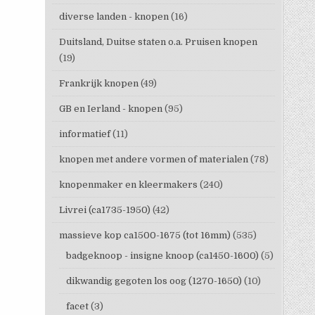
diverse landen - knopen
(16)
Duitsland, Duitse staten o.a. Pruisen knopen
(19)
Frankrijk knopen
(49)
GB en Ierland - knopen
(95)
informatief
(11)
knopen met andere vormen of materialen
(78)
knopenmaker en kleermakers
(240)
Livrei (ca1735-1950)
(42)
massieve kop ca1500-1675 (tot 16mm)
(535)
badgeknoop - insigne knoop (ca1450-1600)
(5)
dikwandig gegoten los oog (1270-1650)
(10)
facet
(3)