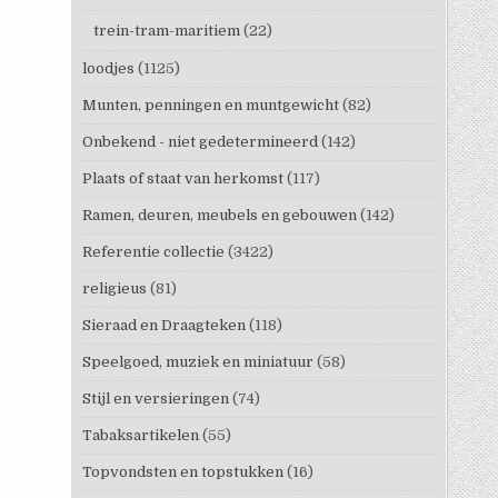
trein-tram-maritiem
(22)
loodjes
(1125)
Munten, penningen en muntgewicht
(82)
Onbekend - niet gedetermineerd
(142)
Plaats of staat van herkomst
(117)
Ramen, deuren, meubels en gebouwen
(142)
Referentie collectie
(3422)
religieus
(81)
Sieraad en Draagteken
(118)
Speelgoed, muziek en miniatuur
(58)
Stijl en versieringen
(74)
Tabaksartikelen
(55)
Topvondsten en topstukken
(16)