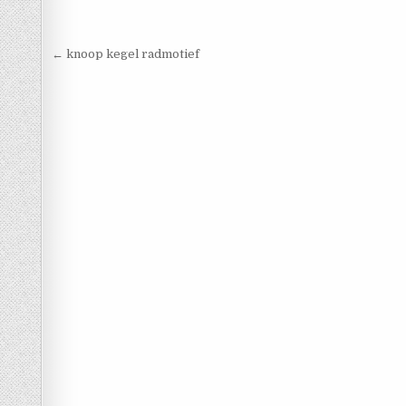
Berichtnavigatie
← knoop kegel radmotief