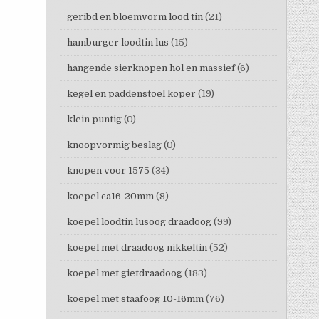
geribd en bloemvorm lood tin
(21)
hamburger loodtin lus
(15)
hangende sierknopen hol en massief
(6)
kegel en paddenstoel koper
(19)
klein puntig
(0)
knoopvormig beslag
(0)
knopen voor 1575
(34)
koepel ca16-20mm
(8)
koepel loodtin lusoog draadoog
(99)
koepel met draadoog nikkeltin
(52)
koepel met gietdraadoog
(183)
koepel met staafoog 10-16mm
(76)