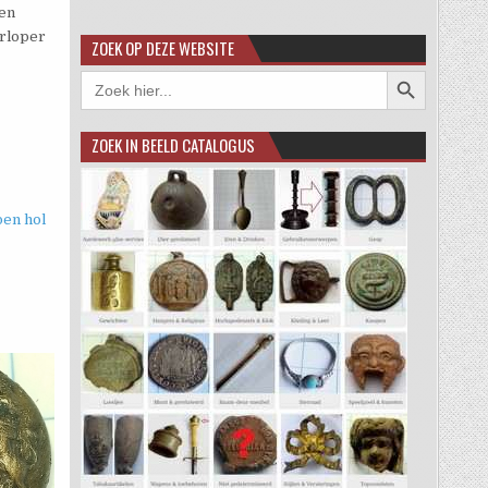
een
orloper
ZOEK OP DEZE WEBSITE
Zoekknop
Zoek
naar:
ZOEK IN BEELD CATALOGUS
en hol