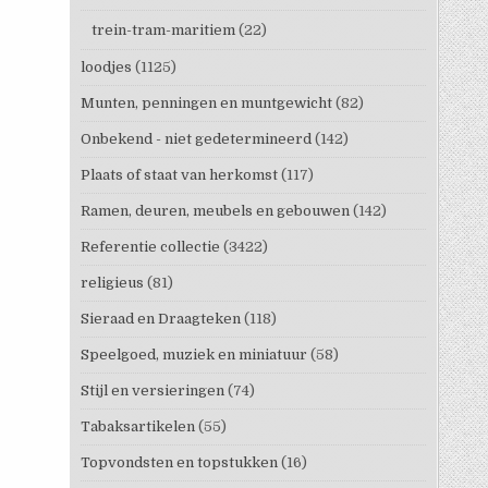
trein-tram-maritiem
(22)
loodjes
(1125)
Munten, penningen en muntgewicht
(82)
Onbekend - niet gedetermineerd
(142)
Plaats of staat van herkomst
(117)
Ramen, deuren, meubels en gebouwen
(142)
Referentie collectie
(3422)
religieus
(81)
Sieraad en Draagteken
(118)
Speelgoed, muziek en miniatuur
(58)
Stijl en versieringen
(74)
Tabaksartikelen
(55)
Topvondsten en topstukken
(16)