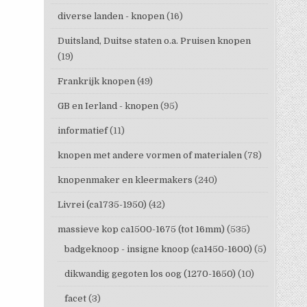
diverse landen - knopen
(16)
Duitsland, Duitse staten o.a. Pruisen knopen
(19)
Frankrijk knopen
(49)
GB en Ierland - knopen
(95)
informatief
(11)
knopen met andere vormen of materialen
(78)
knopenmaker en kleermakers
(240)
Livrei (ca1735-1950)
(42)
massieve kop ca1500-1675 (tot 16mm)
(535)
badgeknoop - insigne knoop (ca1450-1600)
(5)
dikwandig gegoten los oog (1270-1650)
(10)
facet
(3)