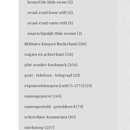
koepel tin 18de eeuw
(2)
ovaal-rond losse stift
(8)
ovaal-rond vaste stift
(8)
waarschijnlijk 18de eeuws
(2)
Militaire knopen Nederland
(198)
oogjes en achterkant
(118)
plat-zonder-backmark
(204)
post - telefoon - telegraaf
(29)
regimentsknopen (ca1675-1775)
(19)
samengeperst
(143)
samengesteld - gesoldeerd
(79)
schoteltjes-kommetjes
(80)
sierknoop
(237)