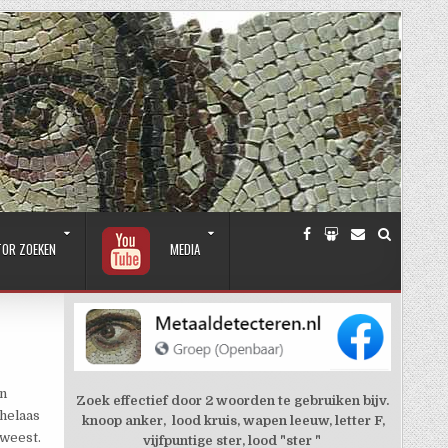
TOR ZOEKEN
MEDIA
en
Zoek effectief door 2 woorden te gebruiken bijv.
 helaas
knoop anker, lood kruis, wapen leeuw, letter F,
eweest.
vijfpuntige ster, lood "ster "