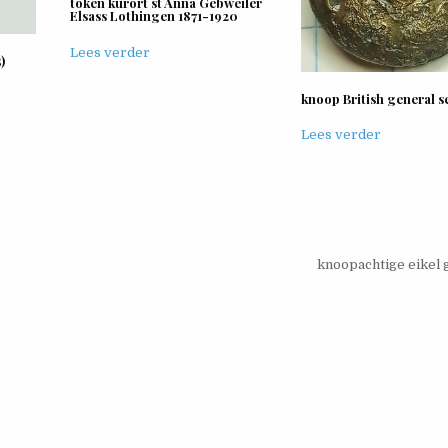
token kurort st Anna Gebweiler
Elsass Lothingen 1871-1920
Lees verder
)
knoop British general s
Lees verder
knoopachtige eikel 