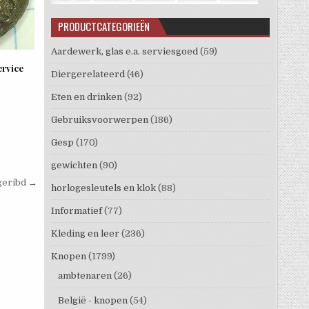
PRODUCTCATEGORIEËN
Aardewerk, glas e.a. serviesgoed
(59)
ervice
Diergerelateerd
(46)
Eten en drinken
(92)
Gebruiksvoorwerpen
(186)
Gesp
(170)
gewichten
(90)
geribd →
horlogesleutels en klok
(88)
Informatief
(77)
Kleding en leer
(236)
Knopen
(1799)
ambtenaren
(26)
België - knopen
(54)