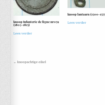
knoop lantaarn (1500-1575
knoop Infanterie de ligne nr059
Lees verder
(1803-1815)
Lees verder
Berichtnavigatie
← knoopachtige eikel