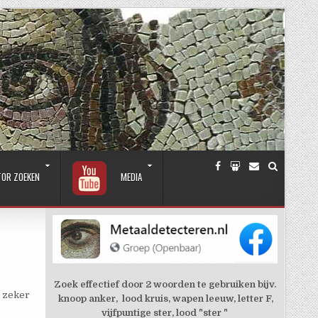
TOR ZOEKEN
MEDIA
Zoek effectief door 2 woorden te gebruiken bijv.
j zeker
knoop anker, lood kruis, wapen leeuw, letter F,
vijfpuntige ster, lood "ster "