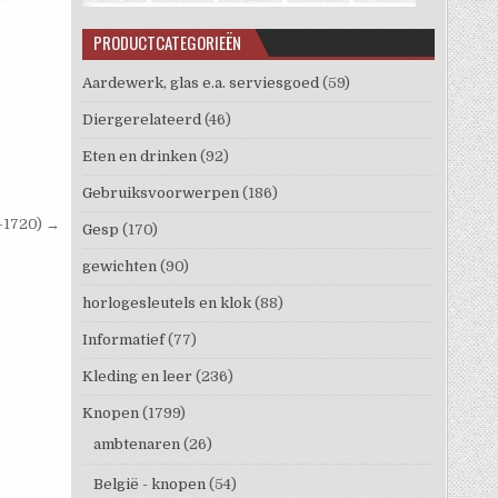
PRODUCTCATEGORIEËN
Aardewerk, glas e.a. serviesgoed
(59)
Diergerelateerd
(46)
Eten en drinken
(92)
Gebruiksvoorwerpen
(186)
-1720) →
Gesp
(170)
gewichten
(90)
horlogesleutels en klok
(88)
Informatief
(77)
Kleding en leer
(236)
Knopen
(1799)
ambtenaren
(26)
België - knopen
(54)