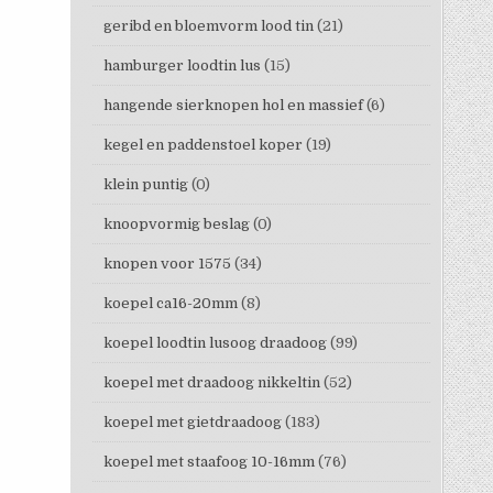
geribd en bloemvorm lood tin
(21)
hamburger loodtin lus
(15)
hangende sierknopen hol en massief
(6)
kegel en paddenstoel koper
(19)
klein puntig
(0)
knoopvormig beslag
(0)
knopen voor 1575
(34)
koepel ca16-20mm
(8)
koepel loodtin lusoog draadoog
(99)
koepel met draadoog nikkeltin
(52)
koepel met gietdraadoog
(183)
koepel met staafoog 10-16mm
(76)