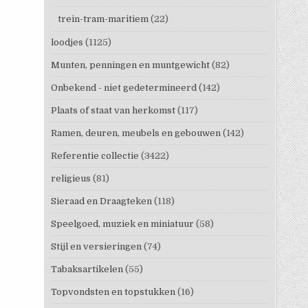
trein-tram-maritiem
(22)
loodjes
(1125)
Munten, penningen en muntgewicht
(82)
Onbekend - niet gedetermineerd
(142)
Plaats of staat van herkomst
(117)
Ramen, deuren, meubels en gebouwen
(142)
Referentie collectie
(3422)
religieus
(81)
Sieraad en Draagteken
(118)
Speelgoed, muziek en miniatuur
(58)
Stijl en versieringen
(74)
Tabaksartikelen
(55)
Topvondsten en topstukken
(16)