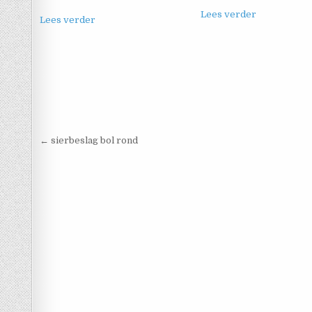
Lees verder
Lees verder
Berichtnavigatie
← sierbeslag bol rond