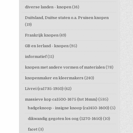
diverse landen - knopen
(16)
Duitsland, Duitse staten o.a. Pruisen knopen
(19)
Frankrijk knopen
(49)
GB en Ierland - knopen
(95)
informatief
(11)
knopen met andere vormen of materialen
(78)
knopenmaker en kleermakers
(240)
Livrei (ca1735-1950)
(42)
massieve kop ca1500-1675 (tot 16mm)
(535)
badgeknoop - insigne knoop (ca1450-1600)
(5)
dikwandig gegoten los oog (1270-1650)
(10)
facet
(3)