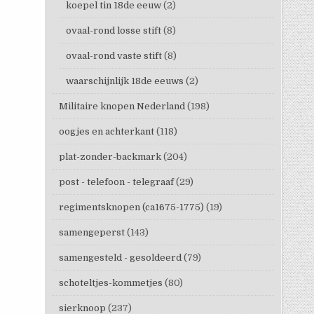
koepel tin 18de eeuw
(2)
ovaal-rond losse stift
(8)
ovaal-rond vaste stift
(8)
waarschijnlijk 18de eeuws
(2)
Militaire knopen Nederland
(198)
oogjes en achterkant
(118)
plat-zonder-backmark
(204)
post - telefoon - telegraaf
(29)
regimentsknopen (ca1675-1775)
(19)
samengeperst
(143)
samengesteld - gesoldeerd
(79)
schoteltjes-kommetjes
(80)
sierknoop
(237)