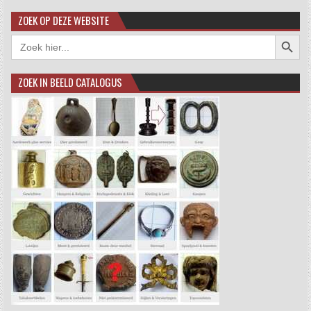
ZOEK OP DEZE WEBSITE
Zoekkno
Zoek
naar:
ZOEK IN BEELD CATALOGUS