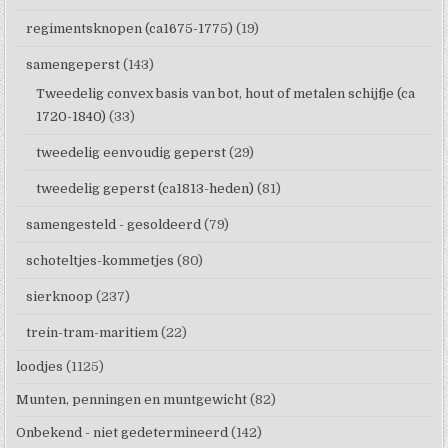
regimentsknopen (ca1675-1775)
(19)
samengeperst
(143)
Tweedelig convex basis van bot, hout of metalen schijfje (ca
1720-1840)
(33)
tweedelig eenvoudig geperst
(29)
tweedelig geperst (ca1813-heden)
(81)
samengesteld - gesoldeerd
(79)
schoteltjes-kommetjes
(80)
sierknoop
(237)
trein-tram-maritiem
(22)
loodjes
(1125)
Munten, penningen en muntgewicht
(82)
Onbekend - niet gedetermineerd
(142)