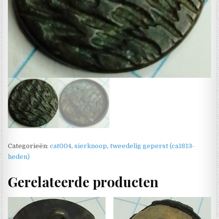
Categorieën:
cat004
,
sierknoop
,
tweedelig geperst (ca1813-
heden)
Gerelateerde producten