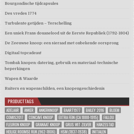
Bourgondische tijdcapsules
Des vredes 1774
Turbulente getijden – Terschelling
Een uniek Frans douanelood uit de Eerste Republiek (1792-1804)
De Zeeuwse knoop: een sieraad met onbekende oorsprong
Digitaal topcadeau!
Tombak knopen: datering, gebruik en materiaal-technische
beperkingen
Wapen & Waarde
Ruiters en wapenschilden, een knopengeschiedenis
PRODUCTTAGS
ADELAAR
ANKER
ANKERKNOOP
BAART1977
BAILEY 2016
BLOEM
COMIS2017
CONCAVE KNOOP
EXTRA FEIN (CA 1888-1915)
FALLOU
FLEURON KNOOP
GRANAAT KNOOP
GRIJS WIT ZILVER
HANZESTAD
HEILIGE ROOMSE RIJK (962-1806)
HSM (1837-1938)
INITIALEN