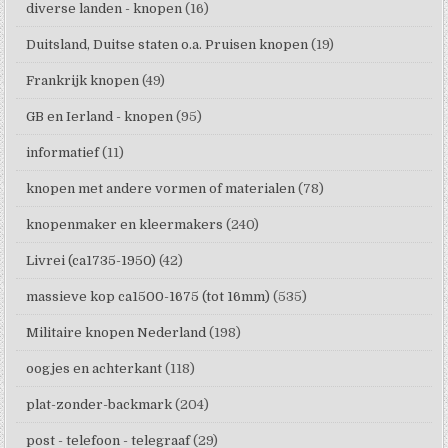
diverse landen - knopen
(16)
Duitsland, Duitse staten o.a. Pruisen knopen
(19)
Frankrijk knopen
(49)
GB en Ierland - knopen
(95)
informatief
(11)
knopen met andere vormen of materialen
(78)
knopenmaker en kleermakers
(240)
Livrei (ca1735-1950)
(42)
massieve kop ca1500-1675 (tot 16mm)
(535)
Militaire knopen Nederland
(198)
oogjes en achterkant
(118)
plat-zonder-backmark
(204)
post - telefoon - telegraaf
(29)