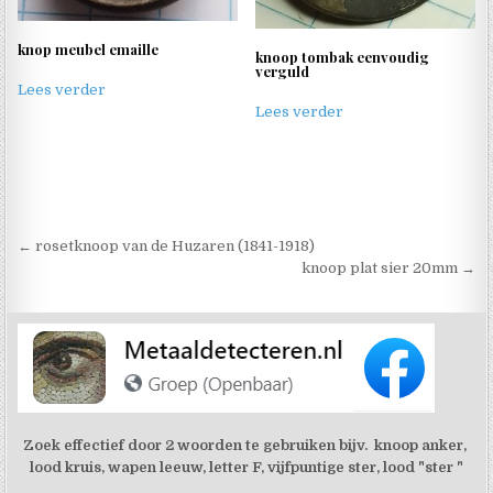
knop meubel emaille
knoop tombak eenvoudig
verguld
Lees verder
Lees verder
Berichtnavigatie
← rosetknoop van de Huzaren (1841-1918)
knoop plat sier 20mm →
Zoek effectief door 2 woorden te gebruiken bijv. knoop anker,
lood kruis, wapen leeuw, letter F, vijfpuntige ster, lood "ster "