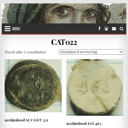
Skip to content
MENU
CAT022
Toont alle 5 resultaten
accijnslood ACCGST 221
accijnslood AGt 463