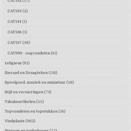
CAT132
(17)
CAT133
(2)
CAT134
(1)
CAT136
(1)
CAT137
(36)
CAT999 - oogvondsten
(41)
religieus
(81)
Sieraad en Draagteken
(118)
Speelgoed, muziek en miniatuur
(58)
Stijl en versieringen
(74)
Tabaksartikelen
(55)
Topvondsten en topstukken
(16)
Vindplaats
(982)
Wapens en toebehoren
(77)