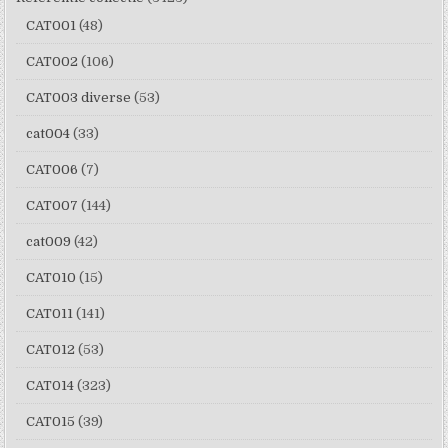
CAT001
(48)
CAT002
(106)
CAT003 diverse
(53)
cat004
(33)
CAT006
(7)
CAT007
(144)
cat009
(42)
CAT010
(15)
CAT011
(141)
CAT012
(53)
CAT014
(323)
CAT015
(39)