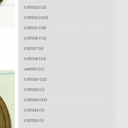
CAT012
(52)
CAT014
(323)
CAT015
(39)
CAT016
(72)
CAT017
(4)
CAT018
(10)
cat019
(55)
CAT020
(12)
CAT022
(5)
CAT023
(33)
CAT024
(3)
CAT025
(1)