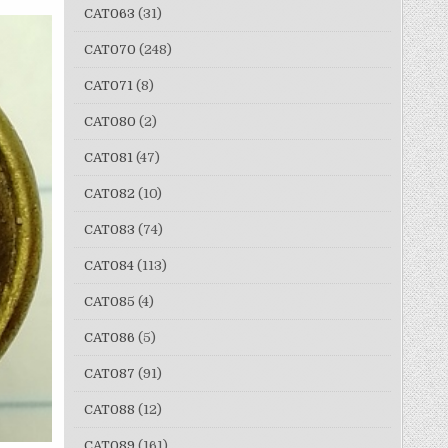
CAT063
(31)
CAT070
(248)
CAT071
(8)
CAT080
(2)
CAT081
(47)
CAT082
(10)
CAT083
(74)
CAT084
(113)
CAT085
(4)
CAT086
(5)
CAT087
(91)
CAT088
(12)
CAT089
(161)