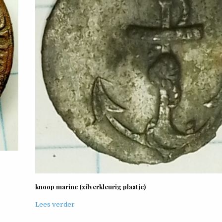
knoop marine (zilverkleurig plaatje)
Lees verder