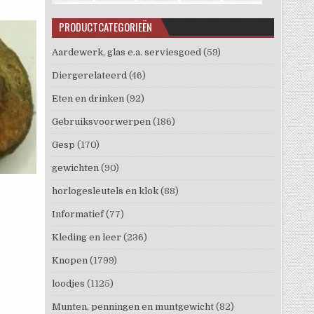
PRODUCTCATEGORIEËN
Aardewerk, glas e.a. serviesgoed
(59)
Diergerelateerd
(46)
Eten en drinken
(92)
Gebruiksvoorwerpen
(186)
Gesp
(170)
gewichten
(90)
horlogesleutels en klok
(88)
Informatief
(77)
Kleding en leer
(236)
Knopen
(1799)
loodjes
(1125)
Munten, penningen en muntgewicht
(82)