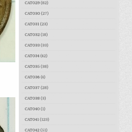
CAT029
(82)
CAT030
(27)
CAT031
(23)
CAT032
(18)
CAT033
(33)
CAT034
(42)
CAT035
(38)
CAT036
(4)
CAT037
(28)
CAT038
(3)
CAT040
(1)
CAT041
(123)
CAT042
(51)