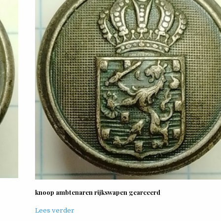
knoop ambtenaren rijkswapen gearceerd
Lees verder