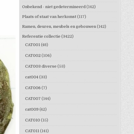
Onbekend - niet gedetermineerd
(142)
Plaats of staat van herkomst
(117)
Ramen, deuren, meubels en gebouwen
(142)
Referentie collectie
(3422)
CAT001
(48)
CAT002
(106)
CAT003 diverse
(53)
cat004
(33)
CAT006
(7)
CAT007
(144)
cat009
(42)
CAT010
(15)
CAT011
(141)