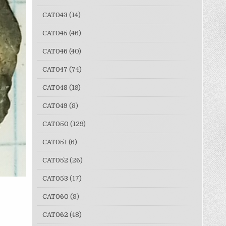
CAT043
(14)
CAT045
(46)
CAT046
(40)
CAT047
(74)
CAT048
(19)
CAT049
(8)
CAT050
(129)
CAT051
(6)
CAT052
(26)
CAT053
(17)
CAT060
(8)
CAT062
(48)