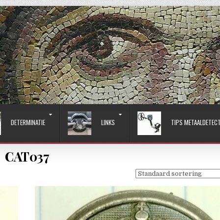
DETERMINATIE
LINKS
TIPS METAALDETEC
CAT037