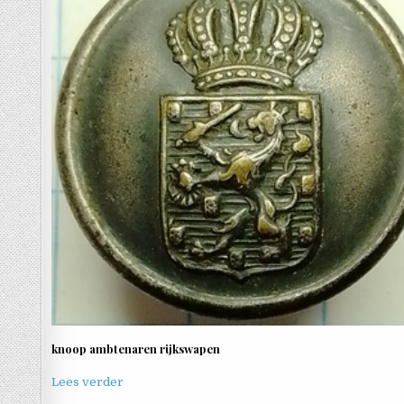
knoop ambtenaren rijkswapen
Lees verder