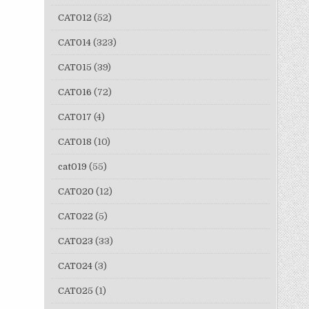
CAT012
(52)
CAT014
(323)
CAT015
(39)
CAT016
(72)
CAT017
(4)
CAT018
(10)
cat019
(55)
CAT020
(12)
CAT022
(5)
CAT023
(33)
CAT024
(3)
CAT025
(1)