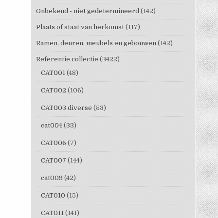
Onbekend - niet gedetermineerd
(142)
Plaats of staat van herkomst
(117)
Ramen, deuren, meubels en gebouwen
(142)
Referentie collectie
(3422)
CAT001
(48)
CAT002
(106)
CAT003 diverse
(53)
cat004
(33)
CAT006
(7)
CAT007
(144)
cat009
(42)
CAT010
(15)
CAT011
(141)