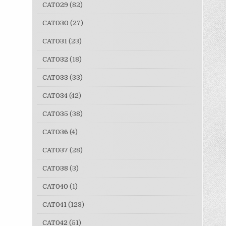
CAT029
(82)
CAT030
(27)
CAT031
(23)
CAT032
(18)
CAT033
(33)
CAT034
(42)
CAT035
(38)
CAT036
(4)
CAT037
(28)
CAT038
(3)
CAT040
(1)
CAT041
(123)
CAT042
(51)