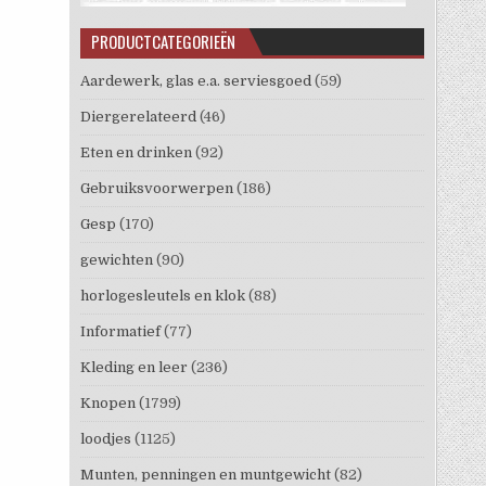
PRODUCTCATEGORIEËN
Aardewerk, glas e.a. serviesgoed
(59)
Diergerelateerd
(46)
Eten en drinken
(92)
Gebruiksvoorwerpen
(186)
Gesp
(170)
gewichten
(90)
horlogesleutels en klok
(88)
Informatief
(77)
Kleding en leer
(236)
Knopen
(1799)
loodjes
(1125)
Munten, penningen en muntgewicht
(82)