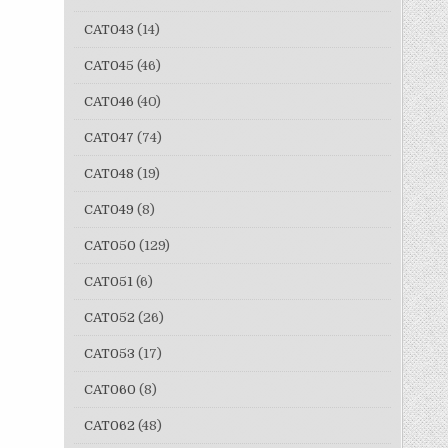
CAT043
(14)
CAT045
(46)
CAT046
(40)
CAT047
(74)
CAT048
(19)
CAT049
(8)
CAT050
(129)
CAT051
(6)
CAT052
(26)
CAT053
(17)
CAT060
(8)
CAT062
(48)