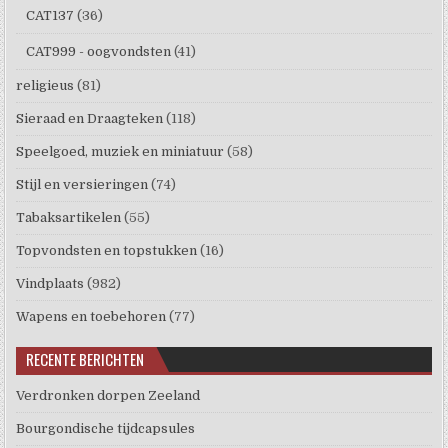
CAT137
(36)
CAT999 - oogvondsten
(41)
religieus
(81)
Sieraad en Draagteken
(118)
Speelgoed, muziek en miniatuur
(58)
Stijl en versieringen
(74)
Tabaksartikelen
(55)
Topvondsten en topstukken
(16)
Vindplaats
(982)
Wapens en toebehoren
(77)
RECENTE BERICHTEN
Verdronken dorpen Zeeland
Bourgondische tijdcapsules