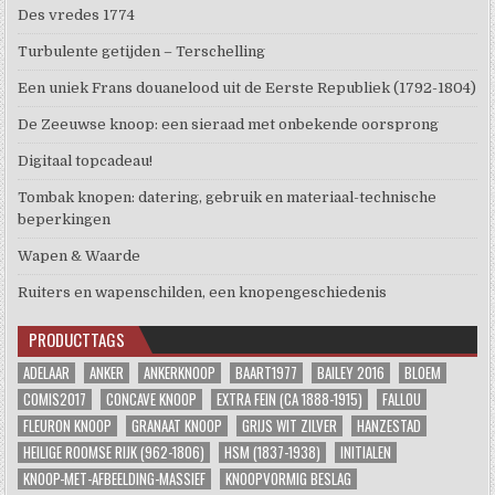
Des vredes 1774
Turbulente getijden – Terschelling
Een uniek Frans douanelood uit de Eerste Republiek (1792-1804)
De Zeeuwse knoop: een sieraad met onbekende oorsprong
Digitaal topcadeau!
Tombak knopen: datering, gebruik en materiaal-technische
beperkingen
Wapen & Waarde
Ruiters en wapenschilden, een knopengeschiedenis
PRODUCTTAGS
ADELAAR
ANKER
ANKERKNOOP
BAART1977
BAILEY 2016
BLOEM
COMIS2017
CONCAVE KNOOP
EXTRA FEIN (CA 1888-1915)
FALLOU
FLEURON KNOOP
GRANAAT KNOOP
GRIJS WIT ZILVER
HANZESTAD
HEILIGE ROOMSE RIJK (962-1806)
HSM (1837-1938)
INITIALEN
KNOOP-MET-AFBEELDING-MASSIEF
KNOOPVORMIG BESLAG