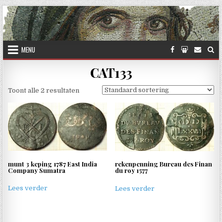
Skip to content
MENU
CAT133
Toont alle 2 resultaten
munt 3 keping 1787 East India
rekenpenning Bureau des Finan
Company Sumatra
du roy 1577
Lees verder
Lees verder