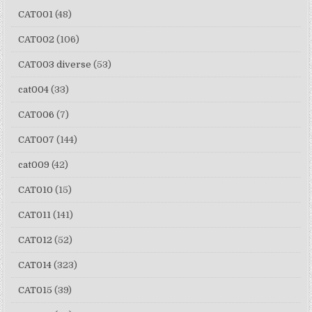
CAT001
(48)
CAT002
(106)
CAT003 diverse
(53)
cat004
(33)
CAT006
(7)
CAT007
(144)
cat009
(42)
CAT010
(15)
CAT011
(141)
CAT012
(52)
CAT014
(323)
CAT015
(39)