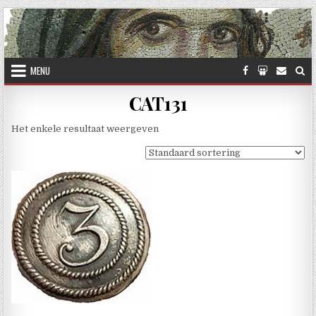
Skip to content
MENU
CAT131
Het enkele resultaat weergeven