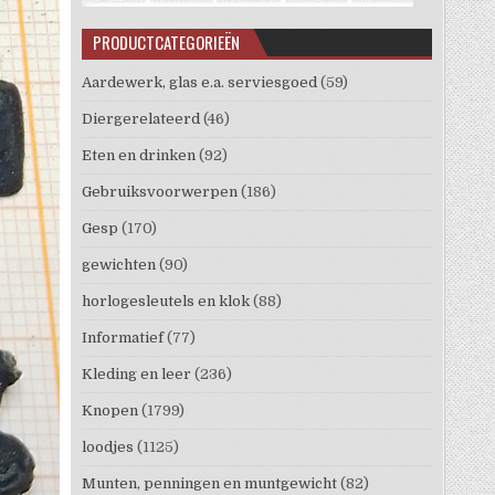
PRODUCTCATEGORIEËN
Aardewerk, glas e.a. serviesgoed
(59)
Diergerelateerd
(46)
Eten en drinken
(92)
Gebruiksvoorwerpen
(186)
Gesp
(170)
gewichten
(90)
horlogesleutels en klok
(88)
Informatief
(77)
Kleding en leer
(236)
Knopen
(1799)
loodjes
(1125)
Munten, penningen en muntgewicht
(82)