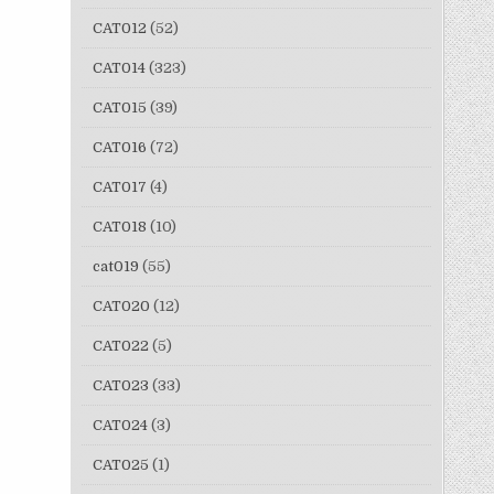
CAT012
(52)
CAT014
(323)
CAT015
(39)
CAT016
(72)
CAT017
(4)
CAT018
(10)
cat019
(55)
CAT020
(12)
CAT022
(5)
CAT023
(33)
CAT024
(3)
CAT025
(1)