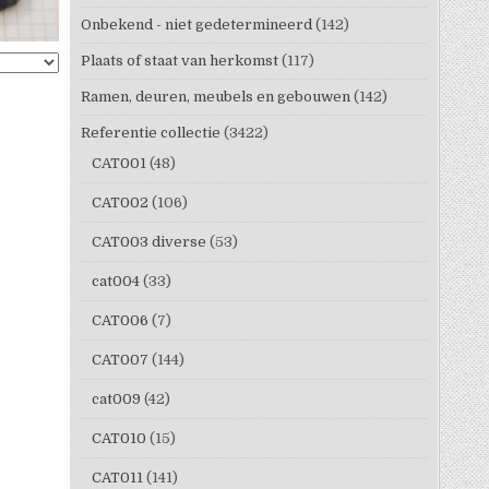
Onbekend - niet gedetermineerd
(142)
Plaats of staat van herkomst
(117)
Ramen, deuren, meubels en gebouwen
(142)
Referentie collectie
(3422)
CAT001
(48)
CAT002
(106)
CAT003 diverse
(53)
cat004
(33)
CAT006
(7)
CAT007
(144)
cat009
(42)
CAT010
(15)
CAT011
(141)