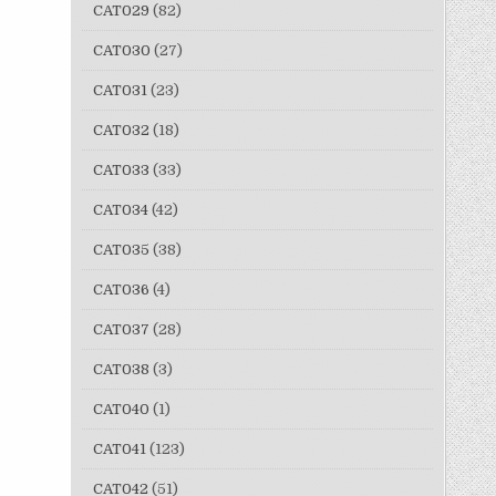
CAT029
(82)
CAT030
(27)
CAT031
(23)
CAT032
(18)
CAT033
(33)
CAT034
(42)
CAT035
(38)
CAT036
(4)
CAT037
(28)
CAT038
(3)
CAT040
(1)
CAT041
(123)
CAT042
(51)