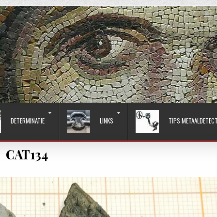
DETERMINATIE
LINKS
TIPS METAALDETEC
CAT134