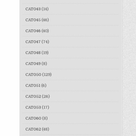
CAT043
(14)
CAT045
(46)
CAT046
(40)
CAT047
(74)
CAT048
(19)
CAT049
(8)
CAT050
(129)
CAT051
(6)
CAT052
(26)
CAT053
(17)
CAT060
(8)
CAT062
(48)