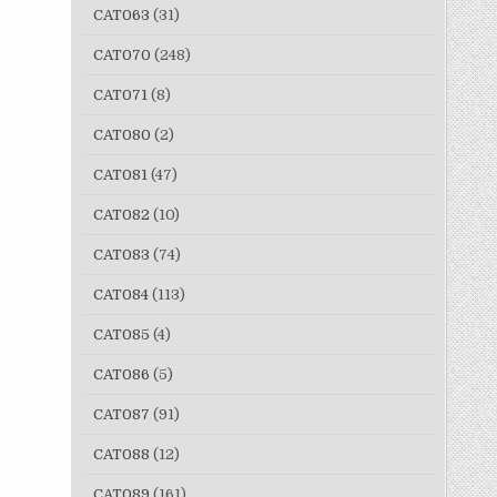
CAT063
(31)
CAT070
(248)
CAT071
(8)
CAT080
(2)
CAT081
(47)
CAT082
(10)
CAT083
(74)
CAT084
(113)
CAT085
(4)
CAT086
(5)
CAT087
(91)
CAT088
(12)
CAT089
(161)