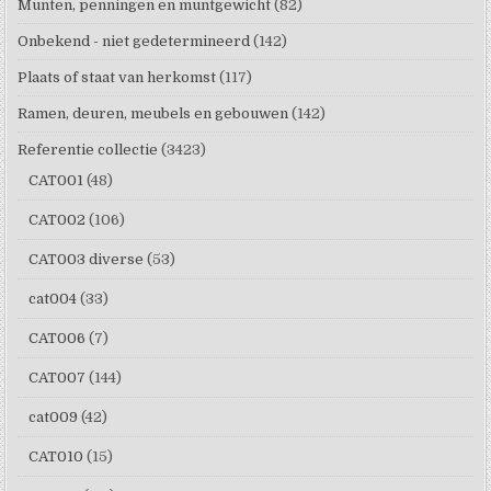
Munten, penningen en muntgewicht
(82)
Onbekend - niet gedetermineerd
(142)
Plaats of staat van herkomst
(117)
Ramen, deuren, meubels en gebouwen
(142)
Referentie collectie
(3423)
CAT001
(48)
CAT002
(106)
CAT003 diverse
(53)
cat004
(33)
CAT006
(7)
CAT007
(144)
cat009
(42)
CAT010
(15)