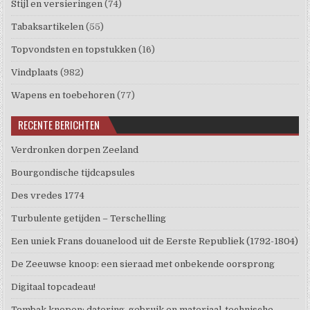
Stijl en versieringen
(74)
Tabaksartikelen
(55)
Topvondsten en topstukken
(16)
Vindplaats
(982)
Wapens en toebehoren
(77)
RECENTE BERICHTEN
Verdronken dorpen Zeeland
Bourgondische tijdcapsules
Des vredes 1774
Turbulente getijden – Terschelling
Een uniek Frans douanelood uit de Eerste Republiek (1792-1804)
De Zeeuwse knoop: een sieraad met onbekende oorsprong
Digitaal topcadeau!
Tombak knopen: datering, gebruik en materiaal-technische