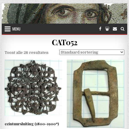
Skip to content
MENU
CAT052
Toont alle 26 resultaten
ceintuursluiting (1800-1900*)