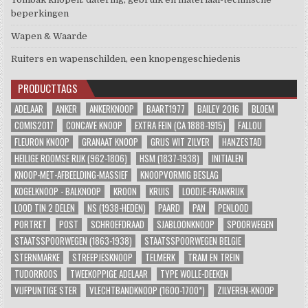
beperkingen
Wapen & Waarde
Ruiters en wapenschilden, een knopengeschiedenis
PRODUCTTAGS
ADELAAR
ANKER
ANKERKNOOP
BAART1977
BAILEY 2016
BLOEM
COMIS2017
CONCAVE KNOOP
EXTRA FEIN (CA 1888-1915)
FALLOU
FLEURON KNOOP
GRANAAT KNOOP
GRIJS WIT ZILVER
HANZESTAD
HEILIGE ROOMSE RIJK (962-1806)
HSM (1837-1938)
INITIALEN
KNOOP-MET-AFBEELDING-MASSIEF
KNOOPVORMIG BESLAG
KOGELKNOOP - BALKNOOP
KROON
KRUIS
LOODJE-FRANKRIJK
LOOD TIN 2 DELEN
NS (1938-HEDEN)
PAARD
PAN
PENLOOD
PORTRET
POST
SCHROEFDRAAD
SJABLOONKNOOP
SPOORWEGEN
STAATSSPOORWEGEN (1863-1938)
STAATSSPOORWEGEN BELGIE
STERNMARKE
STREEPJESKNOOP
TELMERK
TRAM EN TREIN
TUDORROOS
TWEEKOPPIGE ADELAAR
TYPE WOLLE-DEEKEN
VIJFPUNTIGE STER
VLECHTBANDKNOOP (1600-1700*)
ZILVEREN-KNOOP