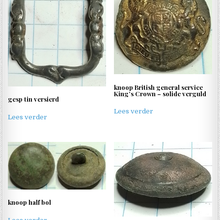
knoop British general service
King’s Crown – solide verguld
gesp tin versierd
Lees verder
Lees verder
knoop half bol