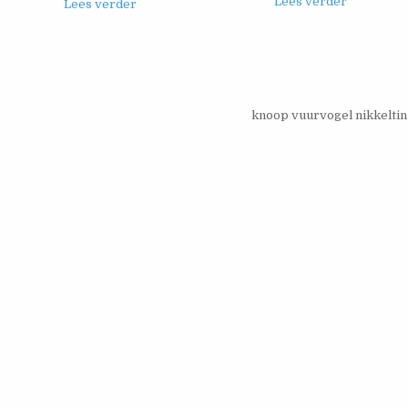
Lees verder
Lees verder
knoop vuurvogel nikkelti