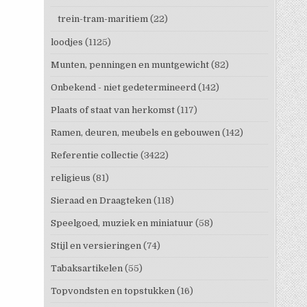
trein-tram-maritiem
(22)
loodjes
(1125)
Munten, penningen en muntgewicht
(82)
Onbekend - niet gedetermineerd
(142)
Plaats of staat van herkomst
(117)
Ramen, deuren, meubels en gebouwen
(142)
Referentie collectie
(3422)
religieus
(81)
Sieraad en Draagteken
(118)
Speelgoed, muziek en miniatuur
(58)
Stijl en versieringen
(74)
Tabaksartikelen
(55)
Topvondsten en topstukken
(16)