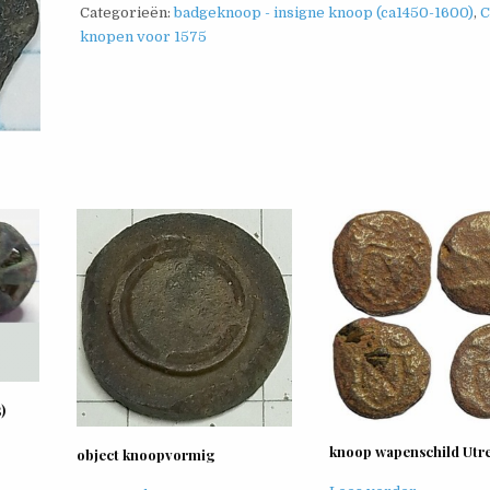
Categorieën:
badgeknoop - insigne knoop (ca1450-1600)
,
C
knopen voor 1575
)
knoop wapenschild Utr
object knoopvormig