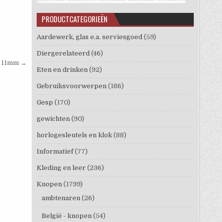
PRODUCTCATEGORIEËN
Aardewerk, glas e.a. serviesgoed
(59)
Diergerelateerd
(46)
n 11mm →
Eten en drinken
(92)
Gebruiksvoorwerpen
(186)
Gesp
(170)
gewichten
(90)
horlogesleutels en klok
(88)
Informatief
(77)
Kleding en leer
(236)
Knopen
(1799)
ambtenaren
(26)
België - knopen
(54)