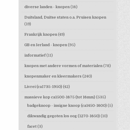
diverse landen - knopen
(16)
Duitsland, Duitse staten o.a. Pruisen knopen
(19)
Frankrijk knopen
(49)
GB en Ierland - knopen
(95)
informatief
(11)
knopen met andere vormen of materialen
(78)
knopenmaker en kleermakers
(240)
Livrei (ca1735-1950)
(42)
massieve kop ca1500-1675 (tot 16mm)
(535)
badgeknoop - insigne knoop (ca1450-1600)
(5)
dikwandig gegoten los oog (1270-1650)
(10)
facet
(3)