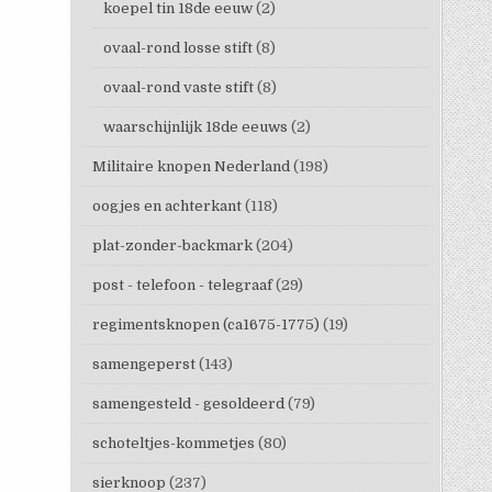
koepel tin 18de eeuw
(2)
ovaal-rond losse stift
(8)
ovaal-rond vaste stift
(8)
waarschijnlijk 18de eeuws
(2)
Militaire knopen Nederland
(198)
oogjes en achterkant
(118)
plat-zonder-backmark
(204)
post - telefoon - telegraaf
(29)
regimentsknopen (ca1675-1775)
(19)
samengeperst
(143)
samengesteld - gesoldeerd
(79)
schoteltjes-kommetjes
(80)
sierknoop
(237)