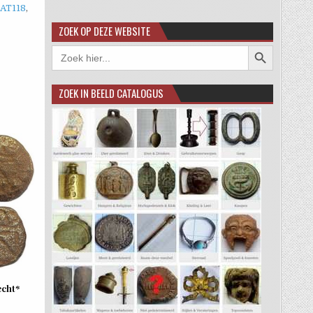
AT118
,
ZOEK OP DEZE WEBSITE
Zoekknop
Zoek
naar:
ZOEK IN BEELD CATALOGUS
echt*