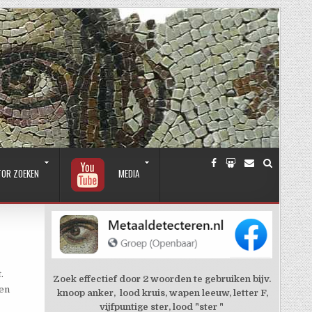
TOR ZOEKEN
MEDIA
.
Zoek effectief door 2 woorden te gebruiken bijv.
 en
knoop anker, lood kruis, wapen leeuw, letter F,
vijfpuntige ster, lood "ster "