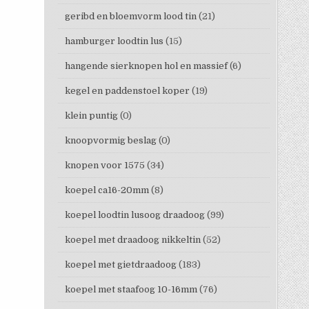
geribd en bloemvorm lood tin
(21)
hamburger loodtin lus
(15)
hangende sierknopen hol en massief
(6)
kegel en paddenstoel koper
(19)
klein puntig
(0)
knoopvormig beslag
(0)
knopen voor 1575
(34)
koepel ca16-20mm
(8)
koepel loodtin lusoog draadoog
(99)
koepel met draadoog nikkeltin
(52)
koepel met gietdraadoog
(183)
koepel met staafoog 10-16mm
(76)