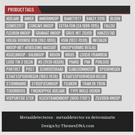
PRODUCTTAGS
ADELAAR
ANKER
ANKERKNOOP
BAART1977
BAILEY 2016
BLOEM
COMIS2017
CONCAVE KNOOP
EXTRA FEIN (CA 1888-1915)
FALLOU
FLEURON KNOOP
GRANAAT KNOOP
GRIJS WIT ZILVER
HANZESTAD
HEILIGE ROOMSE RIJK (962-1806)
HSM (1837-1938)
INITIALEN
KNOOP-MET-AFBEELDING-MASSIEF
KNOOPVORMIG BESLAG
KOGELKNOOP - BALKNOOP
KROON
KRUIS
LOODJE-FRANKRIJK
LOOD TIN 2 DELEN
NS (1938-HEDEN)
PAARD
PAN
PENLOOD
PORTRET
POST
SCHROEFDRAAD
SJABLOONKNOOP
SPOORWEGEN
STAATSSPOORWEGEN (1863-1938)
STAATSSPOORWEGEN BELGIE
STERNMARKE
STREEPJESKNOOP
TELMERK
TRAM EN TREIN
TUDORROOS
TWEEKOPPIGE ADELAAR
TYPE WOLLE-DEEKEN
VIJFPUNTIGE STER
VLECHTBANDKNOOP (1600-1700*)
ZILVEREN-KNOOP
Metaaldetecteren - metaaldetector en determinatie
Design by ThemesDNA.com