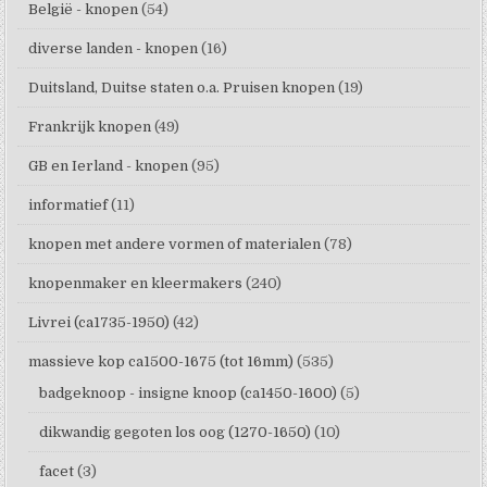
België - knopen
(54)
diverse landen - knopen
(16)
Duitsland, Duitse staten o.a. Pruisen knopen
(19)
Frankrijk knopen
(49)
GB en Ierland - knopen
(95)
informatief
(11)
knopen met andere vormen of materialen
(78)
knopenmaker en kleermakers
(240)
Livrei (ca1735-1950)
(42)
massieve kop ca1500-1675 (tot 16mm)
(535)
badgeknoop - insigne knoop (ca1450-1600)
(5)
dikwandig gegoten los oog (1270-1650)
(10)
facet
(3)