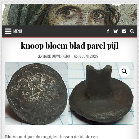
Skip to content
MENU
knoop bloem blad parel pijl
AUTHOR:
PUBLISHED DATE:
MARK OUWERKERK
16 JUNI 2025
Bloem met parels en pijlen tussen de bladeren