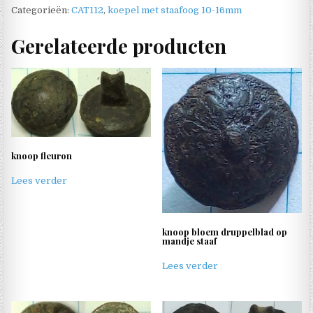
Categorieën:
CAT112
,
koepel met staafoog 10-16mm
Gerelateerde producten
knoop fleuron
Lees verder
knoop bloem druppelblad op
mandje staaf
Lees verder