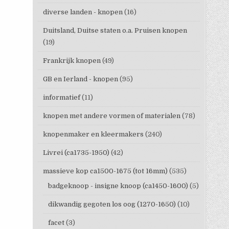
diverse landen - knopen
(16)
Duitsland, Duitse staten o.a. Pruisen knopen
(19)
Frankrijk knopen
(49)
GB en Ierland - knopen
(95)
informatief
(11)
knopen met andere vormen of materialen
(78)
knopenmaker en kleermakers
(240)
Livrei (ca1735-1950)
(42)
massieve kop ca1500-1675 (tot 16mm)
(535)
badgeknoop - insigne knoop (ca1450-1600)
(5)
dikwandig gegoten los oog (1270-1650)
(10)
facet
(3)