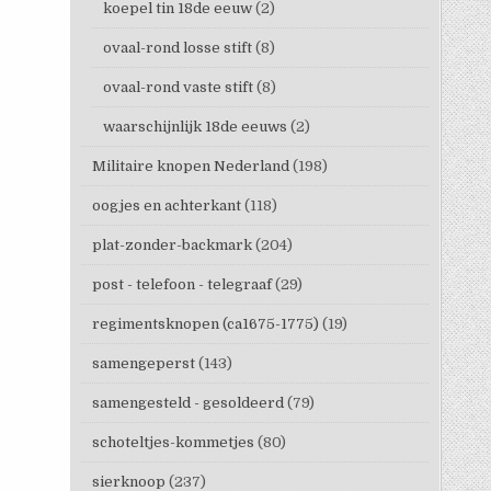
koepel tin 18de eeuw
(2)
ovaal-rond losse stift
(8)
ovaal-rond vaste stift
(8)
waarschijnlijk 18de eeuws
(2)
Militaire knopen Nederland
(198)
oogjes en achterkant
(118)
plat-zonder-backmark
(204)
post - telefoon - telegraaf
(29)
regimentsknopen (ca1675-1775)
(19)
samengeperst
(143)
samengesteld - gesoldeerd
(79)
schoteltjes-kommetjes
(80)
sierknoop
(237)