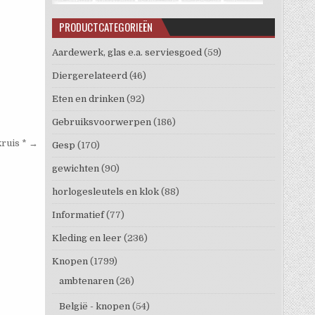
PRODUCTCATEGORIEËN
Aardewerk, glas e.a. serviesgoed
(59)
Diergerelateerd
(46)
Eten en drinken
(92)
Gebruiksvoorwerpen
(186)
kruis * →
Gesp
(170)
gewichten
(90)
horlogesleutels en klok
(88)
Informatief
(77)
Kleding en leer
(236)
Knopen
(1799)
ambtenaren
(26)
België - knopen
(54)