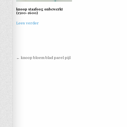
knoop staafoog onbewerkt
(1500-1600)
Lees verder
Berichtnavigatie
← knoop bloem blad parel pijl