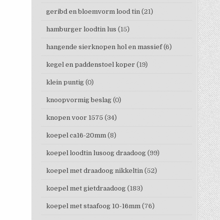
geribd en bloemvorm lood tin
(21)
hamburger loodtin lus
(15)
hangende sierknopen hol en massief
(6)
kegel en paddenstoel koper
(19)
klein puntig
(0)
knoopvormig beslag
(0)
knopen voor 1575
(34)
koepel ca16-20mm
(8)
koepel loodtin lusoog draadoog
(99)
koepel met draadoog nikkeltin
(52)
koepel met gietdraadoog
(183)
koepel met staafoog 10-16mm
(76)