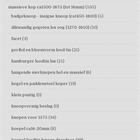
massieve kop ca1500-1675 (tot 16mm)
(535)
badgeknoop - insigne knoop (ca1450-1600)
(5)
dikwandig gegoten los oog (1270-1650)
(10)
facet
(3)
geribd en bloemvorm lood tin
(21)
hamburger loodtin lus
(15)
hangende sierknopen hol en massief
(6)
kegel en paddenstoel koper
(19)
klein puntig
(0)
knoopvormig beslag
(0)
knopen voor 1575
(34)
koepel ca16-20mm
(8)
koepel loodtin lusoog draadoog
(99)