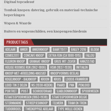
Digitaal topcadeau!
Tombak knopen: datering, gebruik en materiaal-technische
beperkingen
Wapen & Waarde
Ruiters en wapenschilden, een knopengeschiedenis
PRODUCTTAGS
ADELAAR
ANKER
ANKERKNOOP
BAART1977
BAILEY 2016
BLOEM
COMIS2017
CONCAVE KNOOP
EXTRA FEIN (CA 1888-1915)
FALLOU
FLEURON KNOOP
GRANAAT KNOOP
GRIJS WIT ZILVER
HANZESTAD
HEILIGE ROOMSE RIJK (962-1806)
HSM (1837-1938)
INITIALEN
KNOOP-MET-AFBEELDING-MASSIEF
KNOOPVORMIG BESLAG
KOGELKNOOP - BALKNOOP
KROON
KRUIS
LOODJE-FRANKRIJK
LOOD TIN 2 DELEN
NS (1938-HEDEN)
PAARD
PAN
PENLOOD
PORTRET
POST
SCHROEFDRAAD
SJABLOONKNOOP
SPOORWEGEN
STAATSSPOORWEGEN (1863-1938)
STAATSSPOORWEGEN BELGIE
STERNMARKE
STREEPJESKNOOP
TELMERK
TRAM EN TREIN
TUDORROOS
TWEEKOPPIGE ADELAAR
TYPE WOLLE-DEEKEN