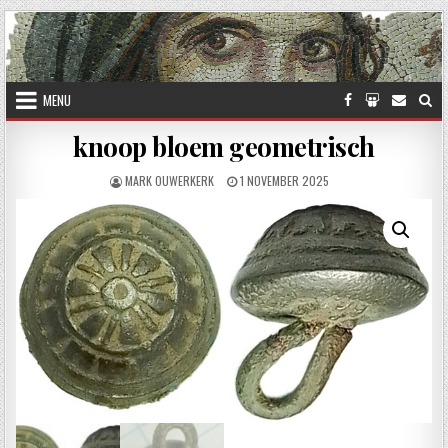
Skip to content
MENU
knoop bloem geometrisch
AUTHOR:
PUBLISHED DATE:
MARK OUWERKERK
1 NOVEMBER 2025