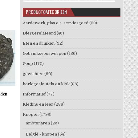
PRODUCTCATEGORIEËN
Aardewerk, glas e.a. serviesgoed
(59)
Diergerelateerd
(46)
Eten en drinken
(92)
Gebruiksvoorwerpen
(186)
Gesp
(170)
gewichten
(90)
horlogesleutels en klok
(88)
aden
Informatief
(77)
Kleding en leer
(236)
Knopen
(1799)
ambtenaren
(26)
België - knopen
(54)