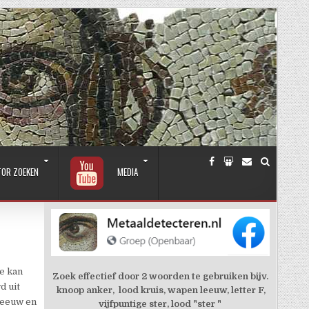
TOR ZOEKEN
MEDIA
e kan
Zoek effectief door 2 woorden te gebruiken bijv.
d uit
knoop anker, lood kruis, wapen leeuw, letter F,
 eeuw en
vijfpuntige ster, lood "ster "