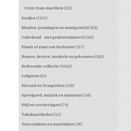
trein-tram-maritiem
(22)
loodjes
(1125)
Munten, penningen en muntgewicht
(82)
Onbekend - niet gedetermineerd
(142)
Plaats of staat van herkomst
(117)
Ramen, deuren, meubels en gebouwen
(142)
Referentie collectie
(3422)
religieus
(81)
Sieraad en Draagteken
(118)
Speelgoed, muziek en miniatuur
(58)
Stijl en versieringen
(74)
Tabaksartikelen
(55)
Topvondsten en topstukken
(16)