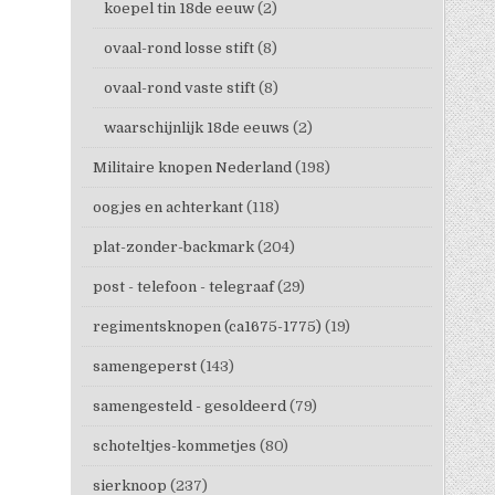
koepel tin 18de eeuw
(2)
ovaal-rond losse stift
(8)
ovaal-rond vaste stift
(8)
waarschijnlijk 18de eeuws
(2)
Militaire knopen Nederland
(198)
oogjes en achterkant
(118)
plat-zonder-backmark
(204)
post - telefoon - telegraaf
(29)
regimentsknopen (ca1675-1775)
(19)
samengeperst
(143)
samengesteld - gesoldeerd
(79)
schoteltjes-kommetjes
(80)
sierknoop
(237)