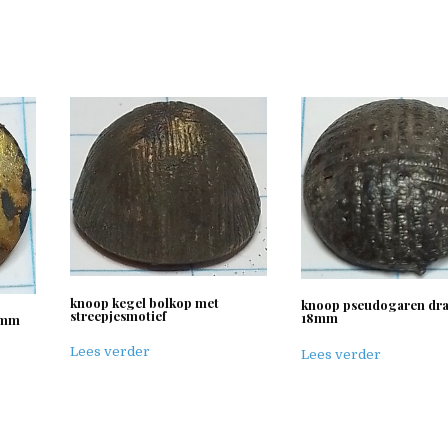
knoop kegel bolkop met
knoop pseudogaren dr
streepjesmotief
18mm
7mm
Lees verder
Lees verder