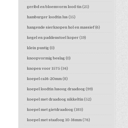
geribd en bloemvorm lood tin
(21)
hamburger loodtin lus
(15)
hangende sierknopen hol en massief
(6)
kegel en paddenstoel koper
(19)
klein puntig
(0)
knoopvormig beslag
(0)
knopen voor 1575
(34)
koepel ca16-20mm
(8)
koepel loodtin lusoog draadoog
(99)
koepel met draadoog nikkeltin
(52)
koepel met gietdraadoog
(183)
koepel met staafoog 10-16mm
(76)