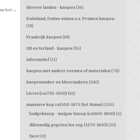
diverse landen - knopen
(16)
an bot →
Duitsland, Duitse staten o.a. Pruisen knopen
(19)
Frankrijk knopen
(49)
GB en Ierland - knopen
(95)
informatief
(11)
knopen met andere vormen of materialen
(78)
knopenmaker en kleermakers
(240)
Livrei (ca1735-1950)
(42)
massieve kop ca1500-1675 (tot 16mm)
(535)
badgeknoop - insigne knoop (ca1450-1600)
(5)
dikwandig gegoten los oog (1270-1650)
(10)
facet
(3)