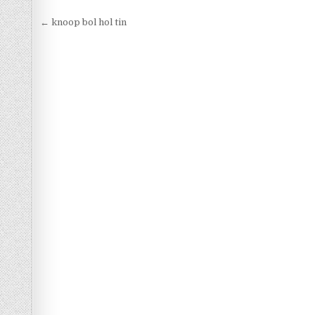
Berichtnavigatie
← knoop bol hol tin