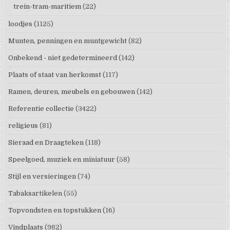
trein-tram-maritiem
(22)
loodjes
(1125)
Munten, penningen en muntgewicht
(82)
Onbekend - niet gedetermineerd
(142)
Plaats of staat van herkomst
(117)
Ramen, deuren, meubels en gebouwen
(142)
Referentie collectie
(3422)
religieus
(81)
Sieraad en Draagteken
(118)
Speelgoed, muziek en miniatuur
(58)
Stijl en versieringen
(74)
Tabaksartikelen
(55)
Topvondsten en topstukken
(16)
Vindplaats
(982)