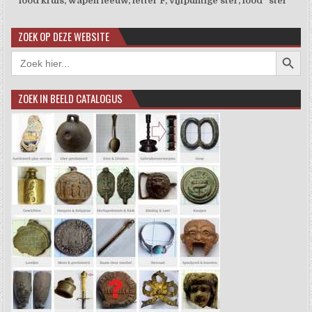
lood kruis, wapen leeuw, letter F, vijfpuntige ster, lood "ster "
ZOEK OP DEZE WEBSITE
Zoekkno
Zoek
naar:
ZOEK IN BEELD CATALOGUS