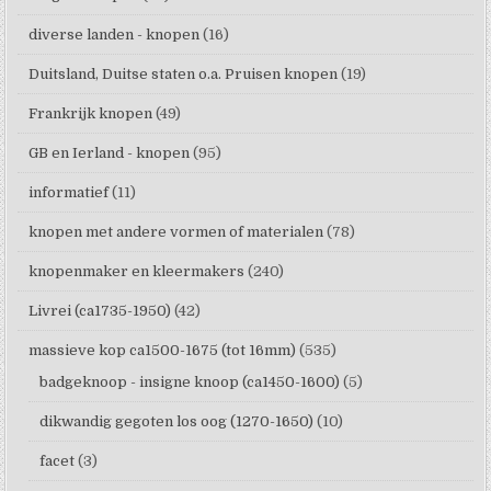
diverse landen - knopen
(16)
Duitsland, Duitse staten o.a. Pruisen knopen
(19)
Frankrijk knopen
(49)
GB en Ierland - knopen
(95)
informatief
(11)
knopen met andere vormen of materialen
(78)
knopenmaker en kleermakers
(240)
Livrei (ca1735-1950)
(42)
massieve kop ca1500-1675 (tot 16mm)
(535)
badgeknoop - insigne knoop (ca1450-1600)
(5)
dikwandig gegoten los oog (1270-1650)
(10)
facet
(3)