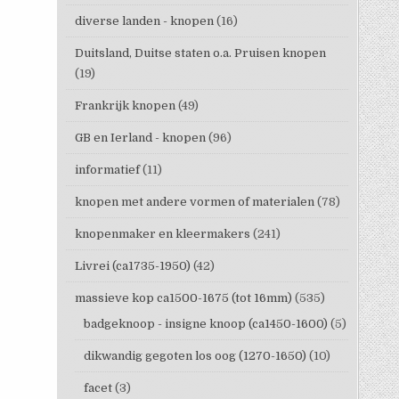
diverse landen - knopen
(16)
Duitsland, Duitse staten o.a. Pruisen knopen
(19)
Frankrijk knopen
(49)
GB en Ierland - knopen
(96)
informatief
(11)
knopen met andere vormen of materialen
(78)
knopenmaker en kleermakers
(241)
Livrei (ca1735-1950)
(42)
massieve kop ca1500-1675 (tot 16mm)
(535)
badgeknoop - insigne knoop (ca1450-1600)
(5)
dikwandig gegoten los oog (1270-1650)
(10)
facet
(3)