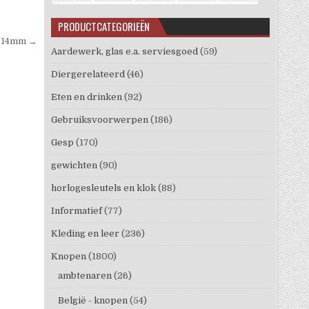
PRODUCTCATEGORIEËN
d 14mm →
Aardewerk, glas e.a. serviesgoed
(59)
Diergerelateerd
(46)
Eten en drinken
(92)
Gebruiksvoorwerpen
(186)
Gesp
(170)
gewichten
(90)
horlogesleutels en klok
(88)
Informatief
(77)
Kleding en leer
(236)
Knopen
(1800)
ambtenaren
(26)
België - knopen
(54)