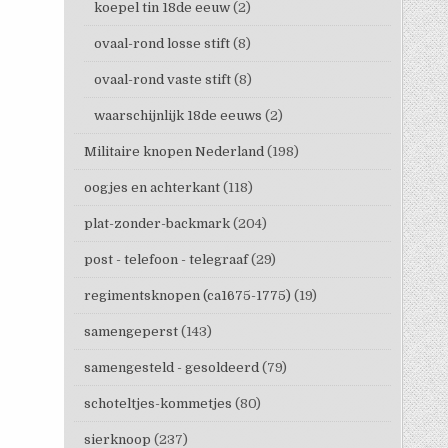
koepel tin 18de eeuw
(2)
ovaal-rond losse stift
(8)
ovaal-rond vaste stift
(8)
waarschijnlijk 18de eeuws
(2)
Militaire knopen Nederland
(198)
oogjes en achterkant
(118)
plat-zonder-backmark
(204)
post - telefoon - telegraaf
(29)
regimentsknopen (ca1675-1775)
(19)
samengeperst
(143)
samengesteld - gesoldeerd
(79)
schoteltjes-kommetjes
(80)
sierknoop
(237)