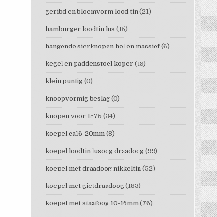
geribd en bloemvorm lood tin
(21)
hamburger loodtin lus
(15)
hangende sierknopen hol en massief
(6)
kegel en paddenstoel koper
(19)
klein puntig
(0)
knoopvormig beslag
(0)
knopen voor 1575
(34)
koepel ca16-20mm
(8)
koepel loodtin lusoog draadoog
(99)
koepel met draadoog nikkeltin
(52)
koepel met gietdraadoog
(183)
koepel met staafoog 10-16mm
(76)