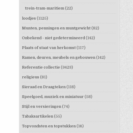
trein-tram-maritiem
(22)
loodjes
(1125)
Munten, penningen en muntgewicht
(82)
Onbekend - niet gedetermineerd
(142)
Plaats of staat van herkomst
(117)
Ramen, deuren, meubels en gebouwen
(142)
Referentie collectie
(3423)
religieus
(81)
Sieraad en Draagteken
(118)
Speelgoed, muziek en miniatuur
(58)
Stijl en versieringen
(74)
Tabaksartikelen
(55)
Topvondsten en topstukken
(16)