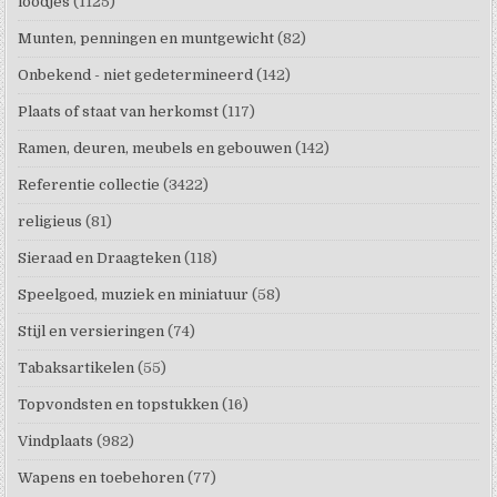
loodjes
(1125)
Munten, penningen en muntgewicht
(82)
Onbekend - niet gedetermineerd
(142)
Plaats of staat van herkomst
(117)
Ramen, deuren, meubels en gebouwen
(142)
Referentie collectie
(3422)
religieus
(81)
Sieraad en Draagteken
(118)
Speelgoed, muziek en miniatuur
(58)
Stijl en versieringen
(74)
Tabaksartikelen
(55)
Topvondsten en topstukken
(16)
Vindplaats
(982)
Wapens en toebehoren
(77)