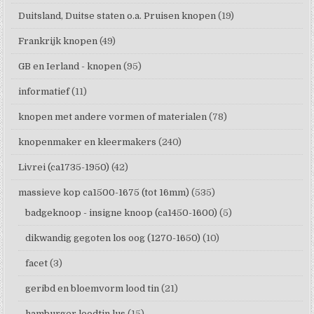
Duitsland, Duitse staten o.a. Pruisen knopen
(19)
Frankrijk knopen
(49)
GB en Ierland - knopen
(95)
informatief
(11)
knopen met andere vormen of materialen
(78)
knopenmaker en kleermakers
(240)
Livrei (ca1735-1950)
(42)
massieve kop ca1500-1675 (tot 16mm)
(535)
badgeknoop - insigne knoop (ca1450-1600)
(5)
dikwandig gegoten los oog (1270-1650)
(10)
facet
(3)
geribd en bloemvorm lood tin
(21)
hamburger loodtin lus
(15)