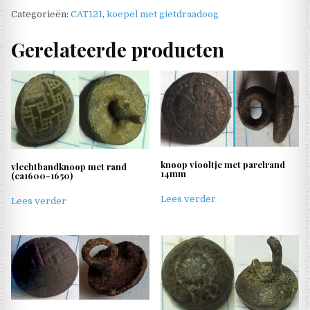
Categorieën:
CAT121
,
koepel met gietdraadoog
Gerelateerde producten
knoop viooltje met parelrand
vlechtbandknoop met rand
14mm
(ca1600-1650)
Lees verder
Lees verder