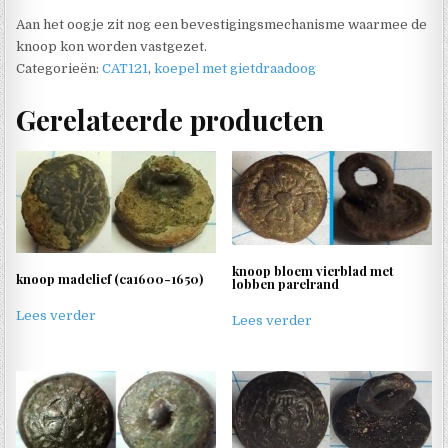
Aan het oogje zit nog een bevestigingsmechanisme waarmee de
knoop kon worden vastgezet.
Categorieën:
CAT121
,
koepel met gietdraadoog
Gerelateerde producten
knoop bloem vierblad met
knoop madelief (ca1600-1650)
lobben parelrand
Lees verder
Lees verder