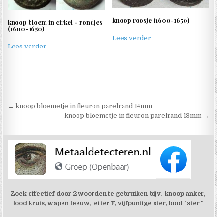
knoop roosje (1600-1650)
knoop bloem in cirkel – rondjes
(1600-1650)
Lees verder
Lees verder
Berichtnavigatie
← knoop bloemetje in fleuron parelrand 14mm
knoop bloemetje in fleuron parelrand 13mm →
Zoek effectief door 2 woorden te gebruiken bijv. knoop anker,
lood kruis, wapen leeuw, letter F, vijfpuntige ster, lood "ster "