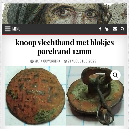
Skip to content
MENU
knoop vlechtband met blokjes
parelrand 12mm
AUTHOR:
PUBLISHED DATE:
MARK OUWERKERK
21 AUGUSTUS 2025