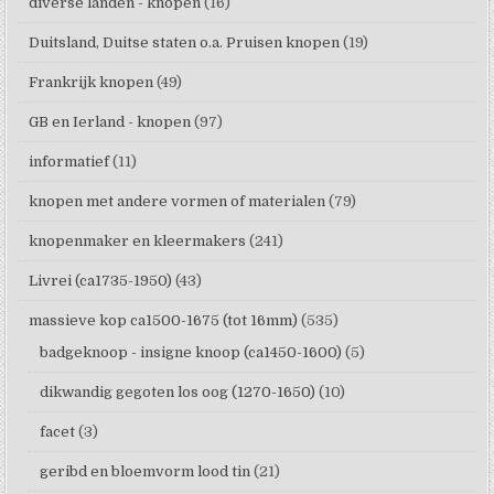
diverse landen - knopen
(16)
Duitsland, Duitse staten o.a. Pruisen knopen
(19)
Frankrijk knopen
(49)
GB en Ierland - knopen
(97)
informatief
(11)
knopen met andere vormen of materialen
(79)
knopenmaker en kleermakers
(241)
Livrei (ca1735-1950)
(43)
massieve kop ca1500-1675 (tot 16mm)
(535)
badgeknoop - insigne knoop (ca1450-1600)
(5)
dikwandig gegoten los oog (1270-1650)
(10)
facet
(3)
geribd en bloemvorm lood tin
(21)