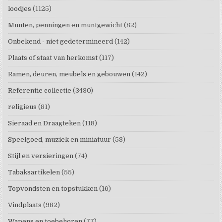
loodjes
(1125)
Munten, penningen en muntgewicht
(82)
Onbekend - niet gedetermineerd
(142)
Plaats of staat van herkomst
(117)
Ramen, deuren, meubels en gebouwen
(142)
Referentie collectie
(3430)
religieus
(81)
Sieraad en Draagteken
(118)
Speelgoed, muziek en miniatuur
(58)
Stijl en versieringen
(74)
Tabaksartikelen
(55)
Topvondsten en topstukken
(16)
Vindplaats
(982)
Wapens en toebehoren
(77)