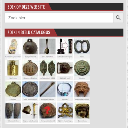
ZOEK OP DEZE WEBSITE
Zoekkno
Zoek
naar:
ZOEK IN BEELD CATALOGUS