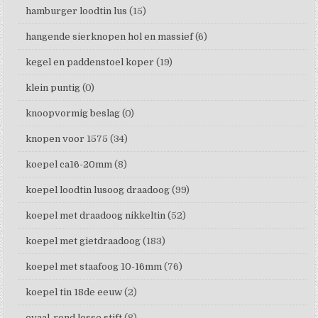
hamburger loodtin lus
(15)
hangende sierknopen hol en massief
(6)
kegel en paddenstoel koper
(19)
klein puntig
(0)
knoopvormig beslag
(0)
knopen voor 1575
(34)
koepel ca16-20mm
(8)
koepel loodtin lusoog draadoog
(99)
koepel met draadoog nikkeltin
(52)
koepel met gietdraadoog
(183)
koepel met staafoog 10-16mm
(76)
koepel tin 18de eeuw
(2)
ovaal-rond losse stift
(8)