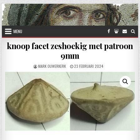
Skip to content
MENU
knoop facet zeshoekig met patroon
9mm
AUTHOR:
PUBLISHED DATE:
MARK OUWERKERK
23 FEBRUARI 2024