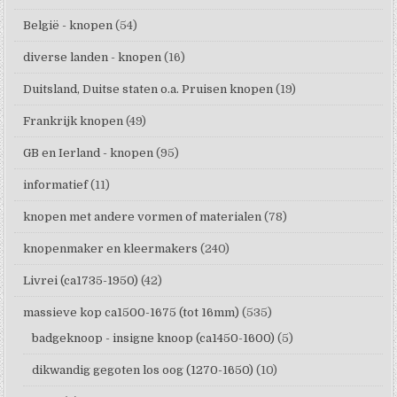
België - knopen
(54)
diverse landen - knopen
(16)
Duitsland, Duitse staten o.a. Pruisen knopen
(19)
Frankrijk knopen
(49)
GB en Ierland - knopen
(95)
informatief
(11)
knopen met andere vormen of materialen
(78)
knopenmaker en kleermakers
(240)
Livrei (ca1735-1950)
(42)
massieve kop ca1500-1675 (tot 16mm)
(535)
badgeknoop - insigne knoop (ca1450-1600)
(5)
dikwandig gegoten los oog (1270-1650)
(10)