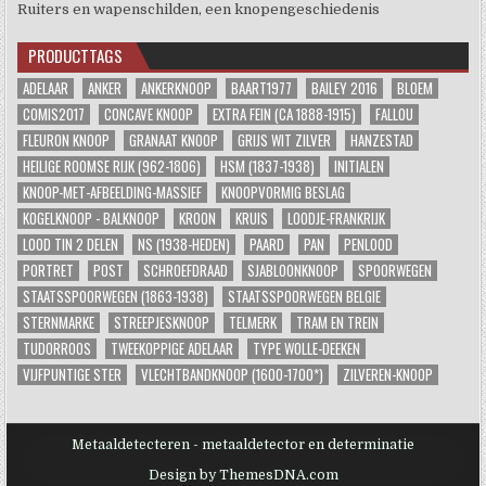
Ruiters en wapenschilden, een knopengeschiedenis
PRODUCTTAGS
ADELAAR
ANKER
ANKERKNOOP
BAART1977
BAILEY 2016
BLOEM
COMIS2017
CONCAVE KNOOP
EXTRA FEIN (CA 1888-1915)
FALLOU
FLEURON KNOOP
GRANAAT KNOOP
GRIJS WIT ZILVER
HANZESTAD
HEILIGE ROOMSE RIJK (962-1806)
HSM (1837-1938)
INITIALEN
KNOOP-MET-AFBEELDING-MASSIEF
KNOOPVORMIG BESLAG
KOGELKNOOP - BALKNOOP
KROON
KRUIS
LOODJE-FRANKRIJK
LOOD TIN 2 DELEN
NS (1938-HEDEN)
PAARD
PAN
PENLOOD
PORTRET
POST
SCHROEFDRAAD
SJABLOONKNOOP
SPOORWEGEN
STAATSSPOORWEGEN (1863-1938)
STAATSSPOORWEGEN BELGIE
STERNMARKE
STREEPJESKNOOP
TELMERK
TRAM EN TREIN
TUDORROOS
TWEEKOPPIGE ADELAAR
TYPE WOLLE-DEEKEN
VIJFPUNTIGE STER
VLECHTBANDKNOOP (1600-1700*)
ZILVEREN-KNOOP
Metaaldetecteren - metaaldetector en determinatie
Design by ThemesDNA.com