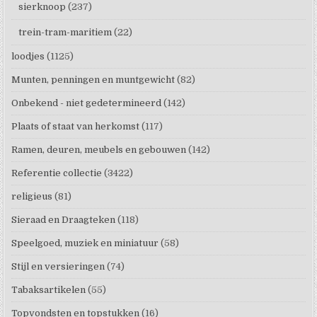
sierknoop
(237)
trein-tram-maritiem
(22)
loodjes
(1125)
Munten, penningen en muntgewicht
(82)
Onbekend - niet gedetermineerd
(142)
Plaats of staat van herkomst
(117)
Ramen, deuren, meubels en gebouwen
(142)
Referentie collectie
(3422)
religieus
(81)
Sieraad en Draagteken
(118)
Speelgoed, muziek en miniatuur
(58)
Stijl en versieringen
(74)
Tabaksartikelen
(55)
Topvondsten en topstukken
(16)