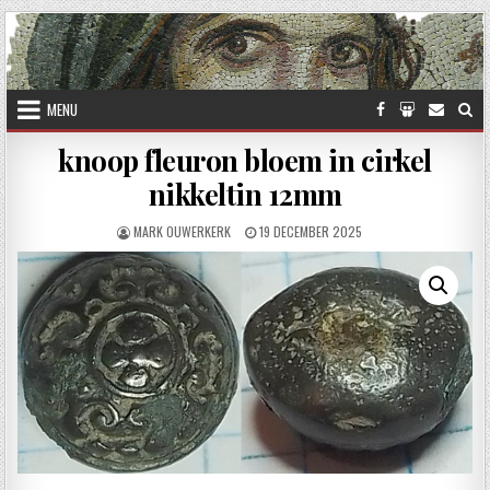
Skip to content
MENU
knoop fleuron bloem in cirkel
nikkeltin 12mm
AUTHOR:
PUBLISHED DATE:
MARK OUWERKERK
19 DECEMBER 2025