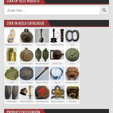
ZOEK OP DEZE WEBSITE
Zoekkno
Zoek
naar:
ZOEK IN BEELD CATALOGUS
PRODUCTCATEGORIEËN