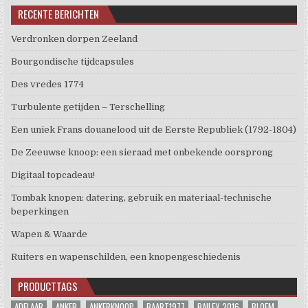
RECENTE BERICHTEN
Verdronken dorpen Zeeland
Bourgondische tijdcapsules
Des vredes 1774
Turbulente getijden – Terschelling
Een uniek Frans douanelood uit de Eerste Republiek (1792-1804)
De Zeeuwse knoop: een sieraad met onbekende oorsprong
Digitaal topcadeau!
Tombak knopen: datering, gebruik en materiaal-technische
beperkingen
Wapen & Waarde
Ruiters en wapenschilden, een knopengeschiedenis
PRODUCTTAGS
ADELAAR
ANKER
ANKERKNOOP
BAART1977
BAILEY 2016
BLOEM