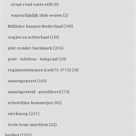
ovaal-rond vaste stift
(8)
waarschijnlijk 18de eeuws
(2)
Militaire knopen Nederland
(198)
oogjes en achterkant
(118)
plat-zonder-backmark
(204)
post - telefoon - telegraaf
(29)
regimentsknopen (ca1675-1775)
(19)
samengeperst
(143)
samengesteld - gesoldeerd
(79)
schoteltjes-kommetjes
(80)
sierknoop
(237)
trein-tram-maritiem
(22)
loodjes
(1125)