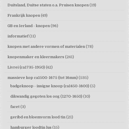
Duitsland, Duitse staten o.a. Pruisen knopen
(19)
Frankrijk knopen
(49)
GB en Ierland - knopen
(96)
informatief
(11)
knopen met andere vormen of materialen
(78)
knopenmaker en kleermakers
(241)
Livrei (ca1735-1950)
(42)
massieve kop ca1500-1675 (tot 16mm)
(535)
badgeknoop - insigne knoop (ca1450-1600)
(5)
dikwandig gegoten los oog (1270-1650)
(10)
facet
(3)
geribd en bloemvorm lood tin
(21)
hamburger loodtin lus
(15)