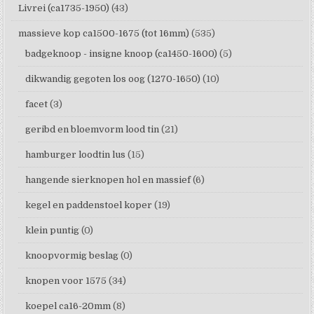
Livrei (ca1735-1950)
(43)
massieve kop ca1500-1675 (tot 16mm)
(535)
badgeknoop - insigne knoop (ca1450-1600)
(5)
dikwandig gegoten los oog (1270-1650)
(10)
facet
(3)
geribd en bloemvorm lood tin
(21)
hamburger loodtin lus
(15)
hangende sierknopen hol en massief
(6)
kegel en paddenstoel koper
(19)
klein puntig
(0)
knoopvormig beslag
(0)
knopen voor 1575
(34)
koepel ca16-20mm
(8)