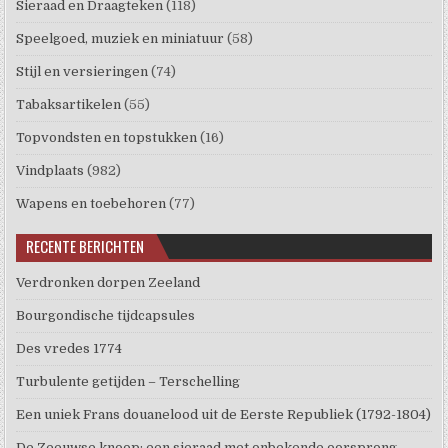
Sieraad en Draagteken
(118)
Speelgoed, muziek en miniatuur
(58)
Stijl en versieringen
(74)
Tabaksartikelen
(55)
Topvondsten en topstukken
(16)
Vindplaats
(982)
Wapens en toebehoren
(77)
RECENTE BERICHTEN
Verdronken dorpen Zeeland
Bourgondische tijdcapsules
Des vredes 1774
Turbulente getijden – Terschelling
Een uniek Frans douanelood uit de Eerste Republiek (1792-1804)
De Zeeuwse knoop: een sieraad met onbekende oorsprong