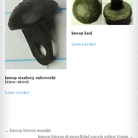
knoop kaal
Lees verder
knoop staafoog onbewerkt
(1500-1600)
Lees verder
Berichtnavigatie
← knoop bloem mandje
knoop bloem druppelblad parels pijlen 15mm →