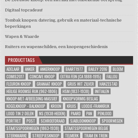
Digitaal topcadeau!
Tombak knopen: datering, gebruik en materiaal-technische
beperkingen
Wapen & Waarde
Ruiters en wapenschilden, een knopengeschiedenis
PRODUCTTAGS
ADELAAR
ANKER
ANKERKNOOP
BAART1977
BAILEY 2016
BLOEM
COMIS2017
CONCAVE KNOOP
EXTRA FEIN (CA 1888-1915)
FALLOU
FLEURON KNOOP
GRANAAT KNOOP
GRIJS WIT ZILVER
HANZESTAD
HEILIGE ROOMSE RIJK (962-1806)
HSM (1837-1938)
INITIALEN
KNOOP-MET-AFBEELDING-MASSIEF
KNOOPVORMIG BESLAG
KOGELKNOOP - BALKNOOP
KROON
KRUIS
LOODJE-FRANKRIJK
LOOD TIN 2 DELEN
NS (1938-HEDEN)
PAARD
PAN
PENLOOD
PORTRET
POST
SCHROEFDRAAD
SJABLOONKNOOP
SPOORWEGEN
STAATSSPOORWEGEN (1863-1938)
STAATSSPOORWEGEN BELGIE
STERNMARKE
STREEPJESKNOOP
TELMERK
TRAM EN TREIN