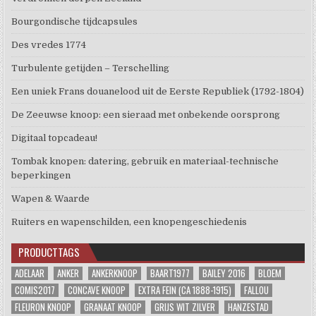
Bourgondische tijdcapsules
Des vredes 1774
Turbulente getijden – Terschelling
Een uniek Frans douanelood uit de Eerste Republiek (1792-1804)
De Zeeuwse knoop: een sieraad met onbekende oorsprong
Digitaal topcadeau!
Tombak knopen: datering, gebruik en materiaal-technische
beperkingen
Wapen & Waarde
Ruiters en wapenschilden, een knopengeschiedenis
PRODUCTTAGS
ADELAAR
ANKER
ANKERKNOOP
BAART1977
BAILEY 2016
BLOEM
COMIS2017
CONCAVE KNOOP
EXTRA FEIN (CA 1888-1915)
FALLOU
FLEURON KNOOP
GRANAAT KNOOP
GRIJS WIT ZILVER
HANZESTAD