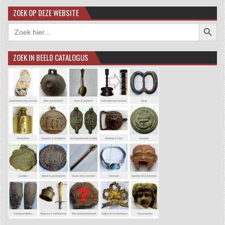
ZOEK OP DEZE WEBSITE
Zoekkno
Zoek
naar:
ZOEK IN BEELD CATALOGUS