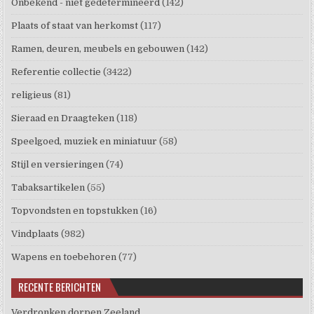
Onbekend - niet gedetermineerd
(142)
Plaats of staat van herkomst
(117)
Ramen, deuren, meubels en gebouwen
(142)
Referentie collectie
(3422)
religieus
(81)
Sieraad en Draagteken
(118)
Speelgoed, muziek en miniatuur
(58)
Stijl en versieringen
(74)
Tabaksartikelen
(55)
Topvondsten en topstukken
(16)
Vindplaats
(982)
Wapens en toebehoren
(77)
RECENTE BERICHTEN
Verdronken dorpen Zeeland