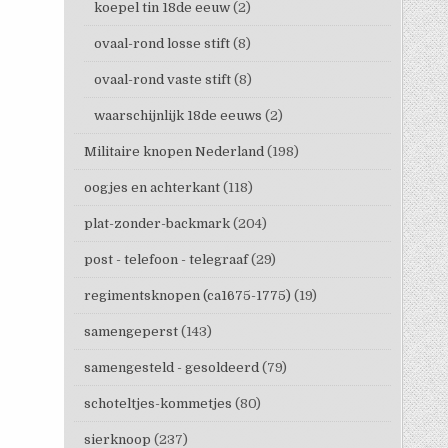
koepel tin 18de eeuw
(2)
ovaal-rond losse stift
(8)
ovaal-rond vaste stift
(8)
waarschijnlijk 18de eeuws
(2)
Militaire knopen Nederland
(198)
oogjes en achterkant
(118)
plat-zonder-backmark
(204)
post - telefoon - telegraaf
(29)
regimentsknopen (ca1675-1775)
(19)
samengeperst
(143)
samengesteld - gesoldeerd
(79)
schoteltjes-kommetjes
(80)
sierknoop
(237)