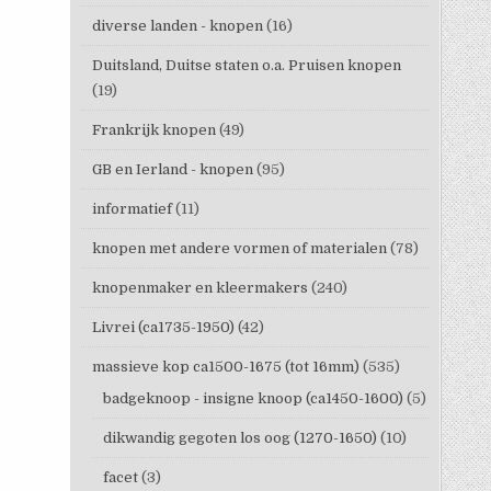
diverse landen - knopen
(16)
Duitsland, Duitse staten o.a. Pruisen knopen
(19)
Frankrijk knopen
(49)
GB en Ierland - knopen
(95)
informatief
(11)
knopen met andere vormen of materialen
(78)
knopenmaker en kleermakers
(240)
Livrei (ca1735-1950)
(42)
massieve kop ca1500-1675 (tot 16mm)
(535)
badgeknoop - insigne knoop (ca1450-1600)
(5)
dikwandig gegoten los oog (1270-1650)
(10)
facet
(3)