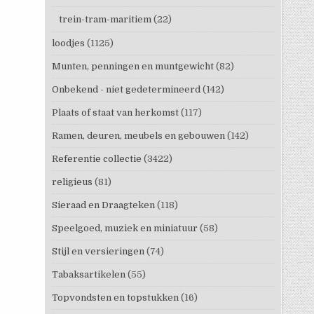
trein-tram-maritiem
(22)
loodjes
(1125)
Munten, penningen en muntgewicht
(82)
Onbekend - niet gedetermineerd
(142)
Plaats of staat van herkomst
(117)
Ramen, deuren, meubels en gebouwen
(142)
Referentie collectie
(3422)
religieus
(81)
Sieraad en Draagteken
(118)
Speelgoed, muziek en miniatuur
(58)
Stijl en versieringen
(74)
Tabaksartikelen
(55)
Topvondsten en topstukken
(16)