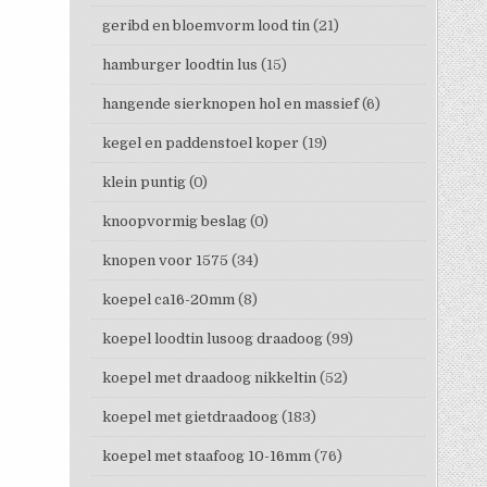
geribd en bloemvorm lood tin
(21)
hamburger loodtin lus
(15)
hangende sierknopen hol en massief
(6)
kegel en paddenstoel koper
(19)
klein puntig
(0)
knoopvormig beslag
(0)
knopen voor 1575
(34)
koepel ca16-20mm
(8)
koepel loodtin lusoog draadoog
(99)
koepel met draadoog nikkeltin
(52)
koepel met gietdraadoog
(183)
koepel met staafoog 10-16mm
(76)