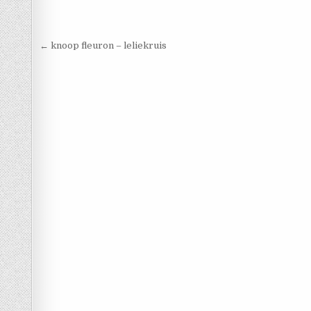
Berichtnavigatie
← knoop fleuron – leliekruis