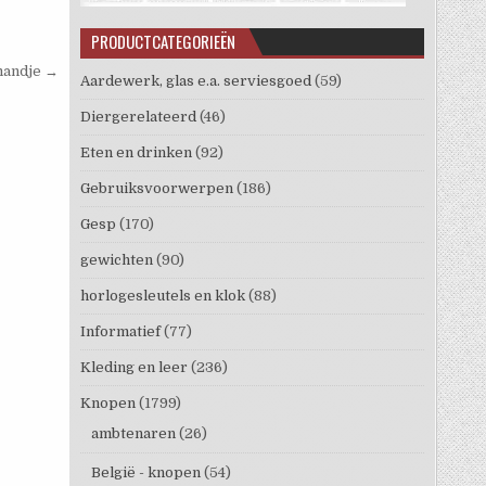
PRODUCTCATEGORIEËN
mandje →
Aardewerk, glas e.a. serviesgoed
(59)
Diergerelateerd
(46)
Eten en drinken
(92)
Gebruiksvoorwerpen
(186)
Gesp
(170)
gewichten
(90)
horlogesleutels en klok
(88)
Informatief
(77)
Kleding en leer
(236)
Knopen
(1799)
ambtenaren
(26)
België - knopen
(54)