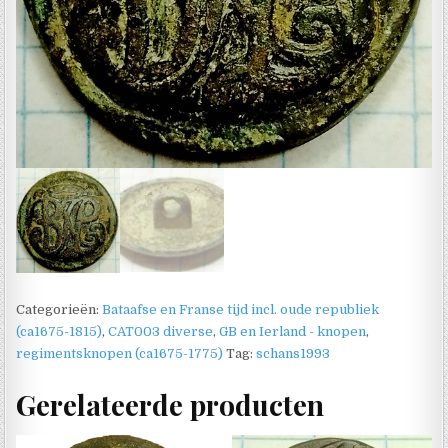
Categorieën:
Bataafse en Franse tijd incl. oude republiek
(ca1675-1815)
,
CAT003 diverse
,
GB en Ierland - knopen
,
regimentsknopen (ca1675-1775)
Tag:
schans1993
Gerelateerde producten