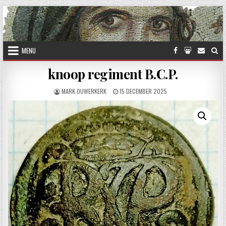
Skip to content
MENU
knoop regiment B.C.P.
AUTHOR:
PUBLISHED DATE:
MARK OUWERKERK
15 DECEMBER 2025