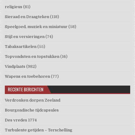
religieus
(81)
Sieraad en Draagteken
(118)
Speelgoed, muziek en miniatuur
(58)
Stijl en versieringen
(74)
Tabaksartikelen
(55)
Topvondsten en topstukken
(16)
Vindplaats
(982)
Wapens en toebehoren
(77)
RECENTE BERICHTEN
Verdronken dorpen Zeeland
Bourgondische tijdcapsules
Des vredes 1774
Turbulente getijden – Terschelling