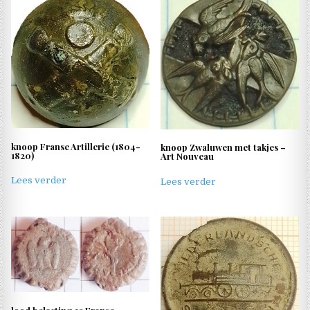
knoop Franse Artillerie (1804-
knoop Zwaluwen met takjes –
1820)
Art Nouveau
Lees verder
Lees verder