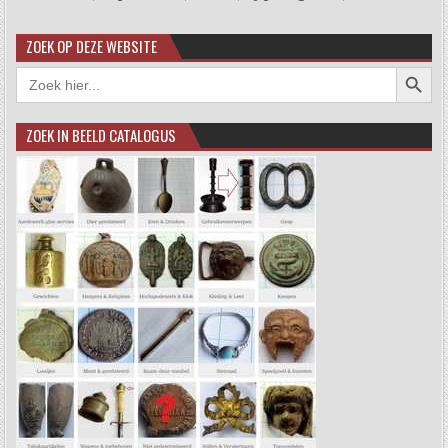
ZOEK OP DEZE WEBSITE
Zoekkno
Zoek
naar:
ZOEK IN BEELD CATALOGUS