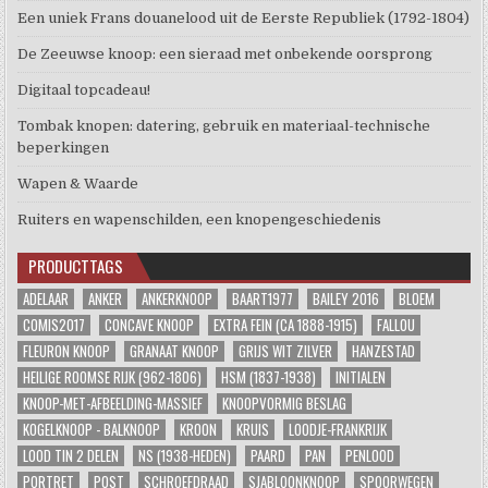
Een uniek Frans douanelood uit de Eerste Republiek (1792-1804)
De Zeeuwse knoop: een sieraad met onbekende oorsprong
Digitaal topcadeau!
Tombak knopen: datering, gebruik en materiaal-technische
beperkingen
Wapen & Waarde
Ruiters en wapenschilden, een knopengeschiedenis
PRODUCTTAGS
ADELAAR
ANKER
ANKERKNOOP
BAART1977
BAILEY 2016
BLOEM
COMIS2017
CONCAVE KNOOP
EXTRA FEIN (CA 1888-1915)
FALLOU
FLEURON KNOOP
GRANAAT KNOOP
GRIJS WIT ZILVER
HANZESTAD
HEILIGE ROOMSE RIJK (962-1806)
HSM (1837-1938)
INITIALEN
KNOOP-MET-AFBEELDING-MASSIEF
KNOOPVORMIG BESLAG
KOGELKNOOP - BALKNOOP
KROON
KRUIS
LOODJE-FRANKRIJK
LOOD TIN 2 DELEN
NS (1938-HEDEN)
PAARD
PAN
PENLOOD
PORTRET
POST
SCHROEFDRAAD
SJABLOONKNOOP
SPOORWEGEN