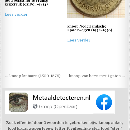
lood belasting 1e Franse
keizerrijk (ca1804-1814)
Lees verder
knoop Nederlandsche
Spoorwegen (1938-1950)
Lees verder
Berichtnavigatie
← knoop lantaarn (1500-1575)
knoop van been met 4 gaten →
Zoek effectief door 2 woorden te gebruiken bijv. knoop anker,
lood kruis, wapen leeuw, letter F, vijfpuntige ster, lood "ster "