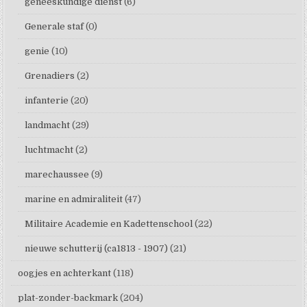
geneeskundige dienst
(6)
Generale staf
(0)
genie
(10)
Grenadiers
(2)
infanterie
(20)
landmacht
(29)
luchtmacht
(2)
marechaussee
(9)
marine en admiraliteit
(47)
Militaire Academie en Kadettenschool
(22)
nieuwe schutterij (ca1813 - 1907)
(21)
oogjes en achterkant
(118)
plat-zonder-backmark
(204)