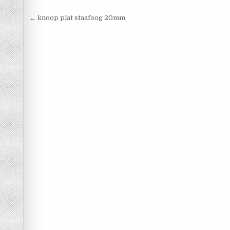
Berichtnavigatie
← knoop plat staafoog 20mm