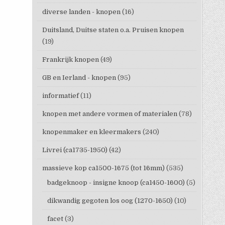
diverse landen - knopen
(16)
Duitsland, Duitse staten o.a. Pruisen knopen
(19)
Frankrijk knopen
(49)
GB en Ierland - knopen
(95)
informatief
(11)
knopen met andere vormen of materialen
(78)
knopenmaker en kleermakers
(240)
Livrei (ca1735-1950)
(42)
massieve kop ca1500-1675 (tot 16mm)
(535)
badgeknoop - insigne knoop (ca1450-1600)
(5)
dikwandig gegoten los oog (1270-1650)
(10)
facet
(3)