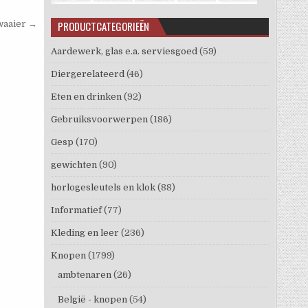
PRODUCTCATEGORIEËN
waaier →
Aardewerk, glas e.a. serviesgoed
(59)
Diergerelateerd
(46)
Eten en drinken
(92)
Gebruiksvoorwerpen
(186)
Gesp
(170)
gewichten
(90)
horlogesleutels en klok
(88)
Informatief
(77)
Kleding en leer
(236)
Knopen
(1799)
ambtenaren
(26)
België - knopen
(54)