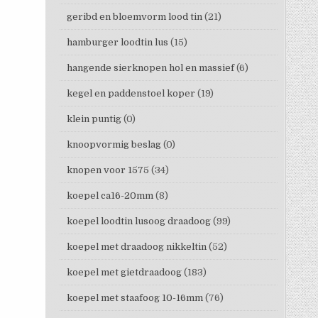
geribd en bloemvorm lood tin
(21)
hamburger loodtin lus
(15)
hangende sierknopen hol en massief
(6)
kegel en paddenstoel koper
(19)
klein puntig
(0)
knoopvormig beslag
(0)
knopen voor 1575
(34)
koepel ca16-20mm
(8)
koepel loodtin lusoog draadoog
(99)
koepel met draadoog nikkeltin
(52)
koepel met gietdraadoog
(183)
koepel met staafoog 10-16mm
(76)