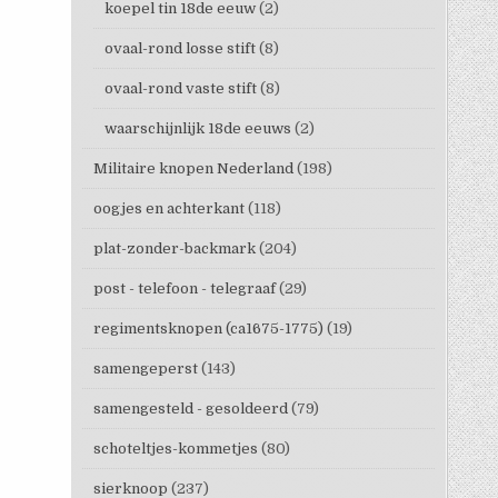
koepel tin 18de eeuw
(2)
ovaal-rond losse stift
(8)
ovaal-rond vaste stift
(8)
waarschijnlijk 18de eeuws
(2)
Militaire knopen Nederland
(198)
oogjes en achterkant
(118)
plat-zonder-backmark
(204)
post - telefoon - telegraaf
(29)
regimentsknopen (ca1675-1775)
(19)
samengeperst
(143)
samengesteld - gesoldeerd
(79)
schoteltjes-kommetjes
(80)
sierknoop
(237)