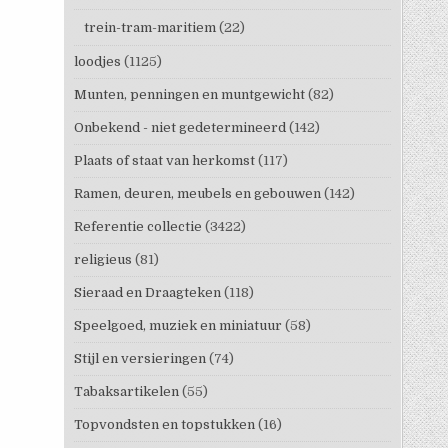
trein-tram-maritiem
(22)
loodjes
(1125)
Munten, penningen en muntgewicht
(82)
Onbekend - niet gedetermineerd
(142)
Plaats of staat van herkomst
(117)
Ramen, deuren, meubels en gebouwen
(142)
Referentie collectie
(3422)
religieus
(81)
Sieraad en Draagteken
(118)
Speelgoed, muziek en miniatuur
(58)
Stijl en versieringen
(74)
Tabaksartikelen
(55)
Topvondsten en topstukken
(16)