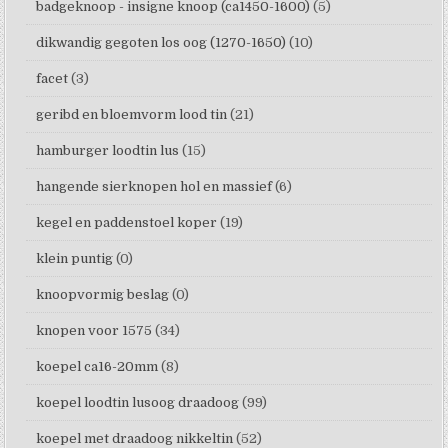
badgeknoop - insigne knoop (ca1450-1600)
(5)
dikwandig gegoten los oog (1270-1650)
(10)
facet
(3)
geribd en bloemvorm lood tin
(21)
hamburger loodtin lus
(15)
hangende sierknopen hol en massief
(6)
kegel en paddenstoel koper
(19)
klein puntig
(0)
knoopvormig beslag
(0)
knopen voor 1575
(34)
koepel ca16-20mm
(8)
koepel loodtin lusoog draadoog
(99)
koepel met draadoog nikkeltin
(52)