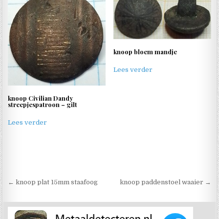
knoop bloem mandje
Lees verder
knoop Civilian Dandy
streepjespatroon – gilt
Lees verder
Berichtnavigatie
← knoop plat 15mm staafoog
knoop paddenstoel waaier →