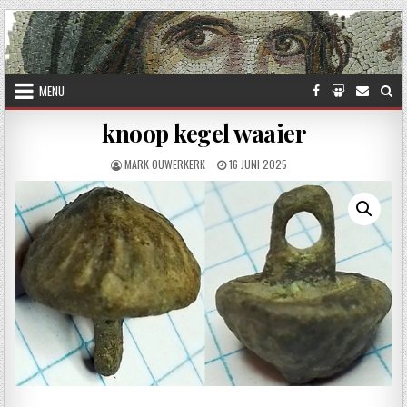
Skip to content
MENU
knoop kegel waaier
AUTHOR:
PUBLISHED DATE:
MARK OUWERKERK
16 JUNI 2025