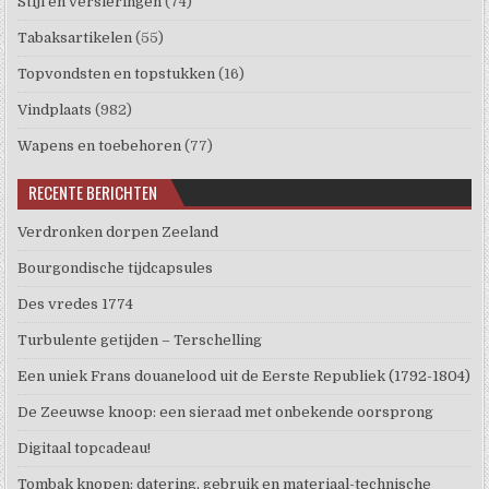
Stijl en versieringen
(74)
Tabaksartikelen
(55)
Topvondsten en topstukken
(16)
Vindplaats
(982)
Wapens en toebehoren
(77)
RECENTE BERICHTEN
Verdronken dorpen Zeeland
Bourgondische tijdcapsules
Des vredes 1774
Turbulente getijden – Terschelling
Een uniek Frans douanelood uit de Eerste Republiek (1792-1804)
De Zeeuwse knoop: een sieraad met onbekende oorsprong
Digitaal topcadeau!
Tombak knopen: datering, gebruik en materiaal-technische