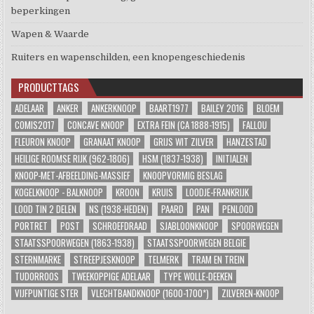
beperkingen
Wapen & Waarde
Ruiters en wapenschilden, een knopengeschiedenis
PRODUCTTAGS
ADELAAR
ANKER
ANKERKNOOP
BAART1977
BAILEY 2016
BLOEM
COMIS2017
CONCAVE KNOOP
EXTRA FEIN (CA 1888-1915)
FALLOU
FLEURON KNOOP
GRANAAT KNOOP
GRIJS WIT ZILVER
HANZESTAD
HEILIGE ROOMSE RIJK (962-1806)
HSM (1837-1938)
INITIALEN
KNOOP-MET-AFBEELDING-MASSIEF
KNOOPVORMIG BESLAG
KOGELKNOOP - BALKNOOP
KROON
KRUIS
LOODJE-FRANKRIJK
LOOD TIN 2 DELEN
NS (1938-HEDEN)
PAARD
PAN
PENLOOD
PORTRET
POST
SCHROEFDRAAD
SJABLOONKNOOP
SPOORWEGEN
STAATSSPOORWEGEN (1863-1938)
STAATSSPOORWEGEN BELGIE
STERNMARKE
STREEPJESKNOOP
TELMERK
TRAM EN TREIN
TUDORROOS
TWEEKOPPIGE ADELAAR
TYPE WOLLE-DEEKEN
VIJFPUNTIGE STER
VLECHTBANDKNOOP (1600-1700*)
ZILVEREN-KNOOP