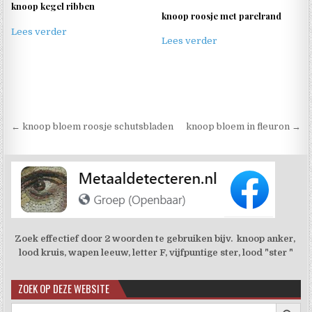
knoop kegel ribben
knoop roosje met parelrand
Lees verder
Lees verder
Berichtnavigatie
← knoop bloem roosje schutsbladen
knoop bloem in fleuron →
Zoek effectief door 2 woorden te gebruiken bijv. knoop anker,
lood kruis, wapen leeuw, letter F, vijfpuntige ster, lood "ster "
ZOEK OP DEZE WEBSITE
Zoekkno
Zoek