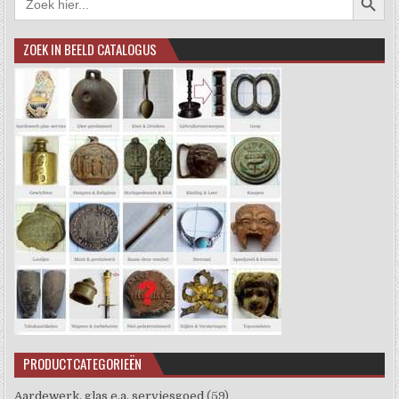
naar:
ZOEK IN BEELD CATALOGUS
PRODUCTCATEGORIEËN
Aardewerk, glas e.a. serviesgoed
(59)