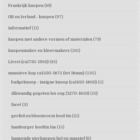
Frankrijk knopen
(49)
GB en Ierland - knopen
(97)
informatief
(11)
knopen met andere vormen of materialen
(79)
knopenmaker en kleermakers
(241)
Livrei (ca1735-1950)
(43)
massieve kop ca1500-1675 (tot 16mm)
(535)
badgeknoop - insigne knoop (ca1450-1600)
(5)
dikwandig gegoten los oog (1270-1650)
(10)
facet
(3)
geribd en bloemvorm lood tin
(21)
hamburger loodtin lus
(15)
hangende sierknopen hol en massief
(6)