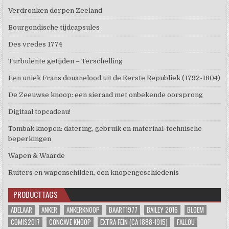
Verdronken dorpen Zeeland
Bourgondische tijdcapsules
Des vredes 1774
Turbulente getijden – Terschelling
Een uniek Frans douanelood uit de Eerste Republiek (1792-1804)
De Zeeuwse knoop: een sieraad met onbekende oorsprong
Digitaal topcadeau!
Tombak knopen: datering, gebruik en materiaal-technische
beperkingen
Wapen & Waarde
Ruiters en wapenschilden, een knopengeschiedenis
PRODUCTTAGS
ADELAAR
ANKER
ANKERKNOOP
BAART1977
BAILEY 2016
BLOEM
COMIS2017
CONCAVE KNOOP
EXTRA FEIN (CA 1888-1915)
FALLOU