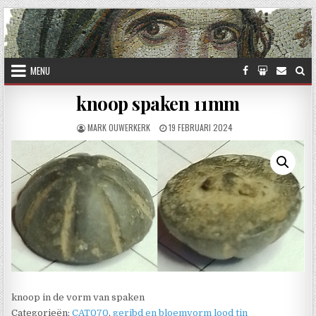
Skip to content
MENU
knoop spaken 11mm
AUTHOR:
PUBLISHED DATE:
MARK OUWERKERK
19 FEBRUARI 2024
knoop in de vorm van spaken
Categorieën:
CAT070
,
geribd en bloemvorm lood tin