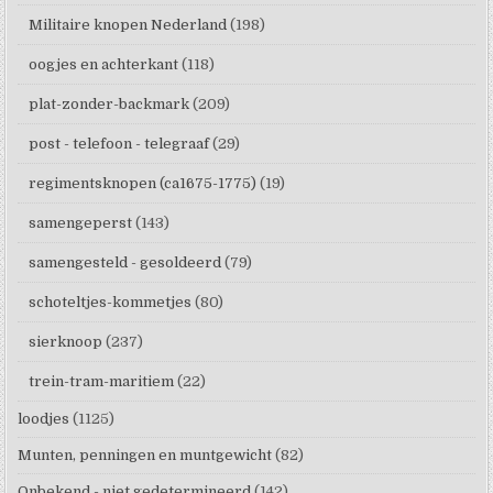
Militaire knopen Nederland
(198)
oogjes en achterkant
(118)
plat-zonder-backmark
(209)
post - telefoon - telegraaf
(29)
regimentsknopen (ca1675-1775)
(19)
samengeperst
(143)
samengesteld - gesoldeerd
(79)
schoteltjes-kommetjes
(80)
sierknoop
(237)
trein-tram-maritiem
(22)
loodjes
(1125)
Munten, penningen en muntgewicht
(82)
Onbekend - niet gedetermineerd
(142)