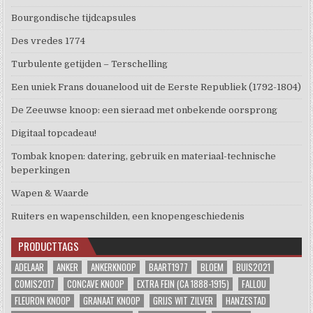
Bourgondische tijdcapsules
Des vredes 1774
Turbulente getijden – Terschelling
Een uniek Frans douanelood uit de Eerste Republiek (1792-1804)
De Zeeuwse knoop: een sieraad met onbekende oorsprong
Digitaal topcadeau!
Tombak knopen: datering, gebruik en materiaal-technische
beperkingen
Wapen & Waarde
Ruiters en wapenschilden, een knopengeschiedenis
PRODUCTTAGS
ADELAAR
ANKER
ANKERKNOOP
BAART1977
BLOEM
BUIS2021
COMIS2017
CONCAVE KNOOP
EXTRA FEIN (CA 1888-1915)
FALLOU
FLEURON KNOOP
GRANAAT KNOOP
GRIJS WIT ZILVER
HANZESTAD