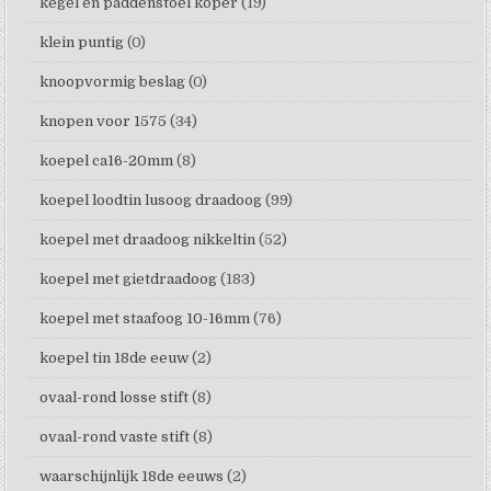
kegel en paddenstoel koper
(19)
klein puntig
(0)
knoopvormig beslag
(0)
knopen voor 1575
(34)
koepel ca16-20mm
(8)
koepel loodtin lusoog draadoog
(99)
koepel met draadoog nikkeltin
(52)
koepel met gietdraadoog
(183)
koepel met staafoog 10-16mm
(76)
koepel tin 18de eeuw
(2)
ovaal-rond losse stift
(8)
ovaal-rond vaste stift
(8)
waarschijnlijk 18de eeuws
(2)