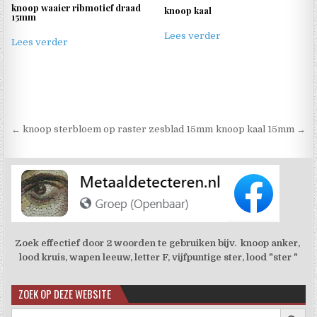
knoop waaier ribmotief draad
knoop kaal
15mm
Lees verder
Lees verder
Berichtnavigatie
← knoop sterbloem op raster zesblad 15mm
knoop kaal 15mm →
Zoek effectief door 2 woorden te gebruiken bijv. knoop anker,
lood kruis, wapen leeuw, letter F, vijfpuntige ster, lood "ster "
ZOEK OP DEZE WEBSITE
Zoekkno
Zoek