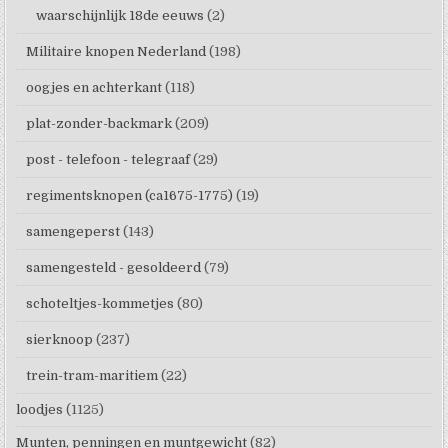
waarschijnlijk 18de eeuws
(2)
Militaire knopen Nederland
(198)
oogjes en achterkant
(118)
plat-zonder-backmark
(209)
post - telefoon - telegraaf
(29)
regimentsknopen (ca1675-1775)
(19)
samengeperst
(143)
samengesteld - gesoldeerd
(79)
schoteltjes-kommetjes
(80)
sierknoop
(237)
trein-tram-maritiem
(22)
loodjes
(1125)
Munten, penningen en muntgewicht
(82)