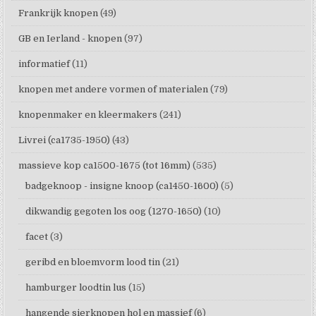
Frankrijk knopen
(49)
GB en Ierland - knopen
(97)
informatief
(11)
knopen met andere vormen of materialen
(79)
knopenmaker en kleermakers
(241)
Livrei (ca1735-1950)
(43)
massieve kop ca1500-1675 (tot 16mm)
(535)
badgeknoop - insigne knoop (ca1450-1600)
(5)
dikwandig gegoten los oog (1270-1650)
(10)
facet
(3)
geribd en bloemvorm lood tin
(21)
hamburger loodtin lus
(15)
hangende sierknopen hol en massief
(6)