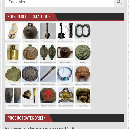
naar:
ZOEK IN BEELD CATALOGUS
PRODUCTCATEGORIEËN
Aardewerk, glas e.a. serviesgoed
(59)